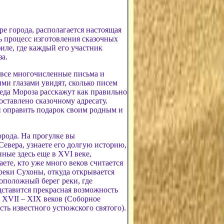
е города, располагается настоящая
ь процесс изготовления сказочных
иле, где каждый его участник
а.
 все многочисленные письма и
ми глазами увидят, сколько писем
еда Мороза расскажут как правильно
оставлено сказочному адресату.
и оправить подарок своим родным и
орода. На прогулке вы
Севера, узнаете его долгую историю,
ные здесь еще в XVI веке,
аете, кто уже много веков считается
еки Сухоны, откуда открывается
воположный берег реки, где
дставится прекрасная возможность
 XVII – XIX веков (Соборное
ть известного устюжского святого).