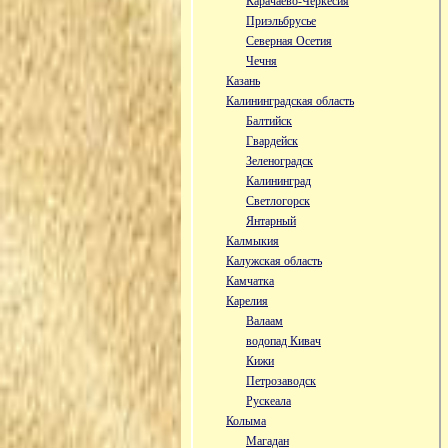
Карачаево-Черкесия
Приэльбрусье
Северная Осетия
Чечня
Казань
Калининградская область
Балтийск
Гвардейск
Зеленоградск
Калининград
Светлогорск
Янтарный
Калмыкия
Калужская область
Камчатка
Карелия
Валаам
водопад Кивач
Кижи
Петрозаводск
Рускеала
Колыма
Магадан