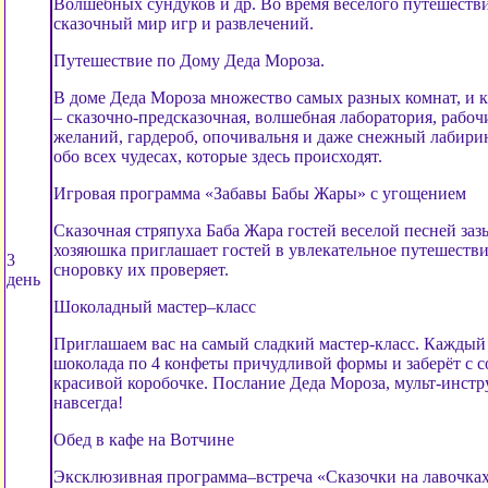
Волшебных сундуков и др. Во время весёлого путешеств
сказочный мир игр и развлечений.
Путешествие по Дому Деда Мороза.
В доме Деда Мороза множество самых разных комнат, и 
– сказочно-предсказочная, волшебная лаборатория, рабоч
желаний, гардероб, опочивальня и даже снежный лабир
обо всех чудесах, которые здесь происходят.
Игровая программа «Забавы Бабы Жары» с угощением
Сказочная стряпуха Баба Жара гостей веселой песней заз
хозяюшка приглашает гостей в увлекательное путешестви
3
сноровку их проверяет.
день
Шоколадный мастер–класс
Приглашаем вас на самый сладкий мастер-класс. Каждый 
шоколада по 4 конфеты причудливой формы и заберёт с с
красивой коробочке. Послание Деда Мороза, мульт-инстр
навсегда!
Обед в кафе на Вотчине
Эксклюзивная программа–встреча «Сказочки на лавочках