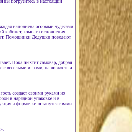
ия вы погрузитесь в настоящий
каждая наполнена особыми чудесами
ий кабинет, комната исполнения
инт. Помощники Дедушки поведают
ывает. Пока пыхтит самовар, добрая
е с веселыми играми, на ловкость и
гость создаст своими руками из
обой в нарядной упаковке и в
укция и формочки останутся с вами
».