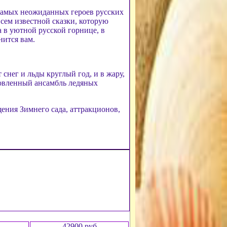
самых неожиданных героев русских
всем известной сказки, которую
а в уютной русской горнице, в
нится вам.
снег и льды круглый год, и в жару,
новленный ансамбль ледяных
ения Зимнего сада, аттракционов,
42900 руб