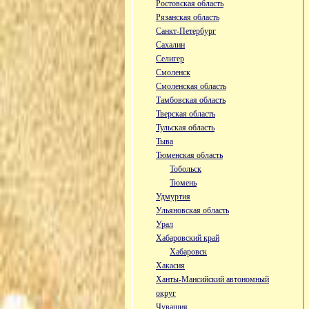
Ростовская область
Рязанская область
Санкт-Петербург
Сахалин
Селигер
Смоленск
Смоленская область
Тамбовская область
Тверская область
Тульская область
Тыва
Тюменская область
Тобольск
Тюмень
Удмуртия
Ульяновская область
Урал
Хабаровский край
Хабаровск
Хакасия
Ханты-Мансийский автономный
округ
Чувашия