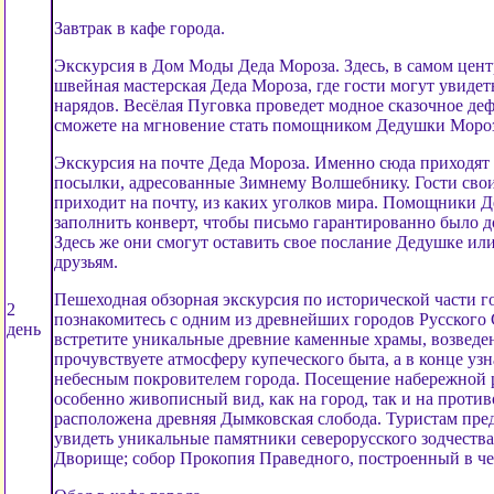
Завтрак в кафе города.
Экскурсия в Дом Моды Деда Мороза. Здесь, в самом центр
швейная мастерская Деда Мороза, где гости могут увидет
нарядов. Весёлая Пуговка проведет модное сказочное деф
сможете на мгновение стать помощником Дедушки Мороз
Экскурсия на почте Деда Мороза. Именно сюда приходят
посылки, адресованные Зимнему Волшебнику. Гости свои
приходит на почту, из каких уголков мира. Помощники Д
заполнить конверт, чтобы письмо гарантированно было д
Здесь же они смогут оставить свое послание Дедушке ил
друзьям.
Пешеходная обзорная экскурсия по исторической части г
2
познакомитесь с одним из древнейших городов Русского 
день
встретите уникальные древние каменные храмы, возведен
прочувствуете атмосферу купеческого быта, а в конце узн
небесным покровителем города. Посещение набережной р
особенно живописный вид, как на город, так и на проти
расположена древняя Дымковская слобода. Туристам пре
увидеть уникальные памятники северорусского зодчества
Дворище; собор Прокопия Праведного, построенный в чес