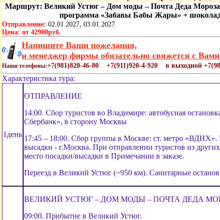
Маршрут: Великий Устюг – Дом моды – Почта Деда Мороза 
программа «Забавы Бабы Жары» + шоколадн
Отправление:
02.01.2027, 03.01.2027
Цена:
от 42900руб.
Напишите Ваши пожелания,
и менеджер фирмы обязательно свяжется с Вами
+7(981)820-46-80 +7(911)920-4-920 в выходной +7(98
Наши телефоны:
Характеристика тура:
ОТПРАВЛЕНИЕ
14:00. Сбор туристов во Владимире: автобусная остановк
Сбербанк», в сторону Москвы
1день
17:45 – 18:00. Сбор группы в Москве: ст. метро «ВДНХ»
высадки - г.Москва. При отправлении туристов из други
место посадки/высадки в Примечании в заказе.
Переезд в Великий Устюг (~950 км). Санитарные останов
ВЕЛИКИЙ УСТЮГ – ДОМ МОДЫ – ПОЧТА ДЕДА МО
09:00. Прибытие в Великий Устюг.