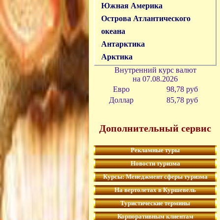
Южная Америка
Острова Атлантического
океана
Антарктика
Арктика
Внутренний курс валют
на
07.08.2026
Евро
98,78 руб
Доллар
85,78 р
уб
Дополнительный сервис
Рекламные туры
Новости туризма
Курсы: Менеджмент сферы туризма
На вертолетах в Куршевель
Туристические термины
Корпоративным клиентам