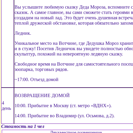
Вы услышите любимую сказку Деда Мороза, вспомните 
сказок. А самое главное, вы сами сможете стать героями 
создадим на новый лад. Это будет очень душевная встреч
теплой дружеской обстановке, которая обязательно запом
Ледник.
Уникальное место на Вотчине, где Дедушка Мороз хранит 
и в стужу! Посетив Ледничок вы увидете полностью об
скульптур, похожий на невероятную ледяную сказку.
Свободное время на Вотчине для самостоятельного посещ
зоопарка, торговых рядов.
~17:00. Отъезд домой
ВОЗВРАЩЕНИЕ ДОМОЙ
4
10:00. Прибытие в Москву (ст. метро «ВДНХ»).
день
14:00. Прибытие во Владимир (ул. Осьмова, д.2).
Стоимость на 1 чел
Двухместное размещение