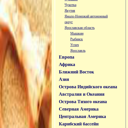
Чукотка
Якутия
Ямало-Ненецкий автономный
округ
Ярославская область
Мышкин
Рыбинск
Углич
Ярославль
Европа
Африка
Ближний Восток
Азия
Острова Индийского океана
Австралия и Океания
Острова Тихого океана
Северная Америка
Центральная Америка
Карибский бассейн