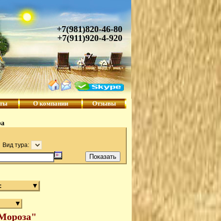
+7(981)820-46-80
+7(911)920-4-920
кты
О компании
Отзывы
ра
Вид тура:
:
▼
▼
 Мороза"