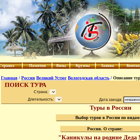
Странах
Памятки
Визы
Круизы
Заявка
Конта
Главная
/
Россия
Великий Устюг
Вологодская область
/
Описание ту
ПОИСК ТУРА
Страна:
Длительность:
Дата заезда:
Туры в России
Выбор туров в России по видам
Россия. О стране:
"Каникулы на родине Деда