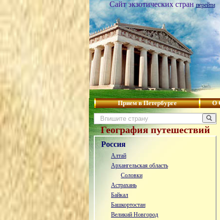
Сайт экзотических стран
перейти
Прием в Петербурге
О 
География путешествий
Россия
Алтай
Архангельская область
Соловки
Астрахань
Байкал
Башкортостан
Великий Новгород