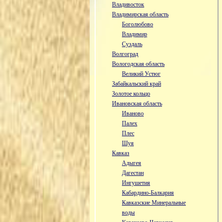
Владивосток
Владимирская область
Боголюбово
Владимир
Суздаль
Волгоград
Вологодская область
Великий Устюг
Забайкальский край
Золотое кольцо
Ивановская область
Иваново
Палех
Плес
Шуя
Кавказ
Адыгея
Дагестан
Ингушетия
Кабардино-Балкария
Кавказские Минеральные
воды