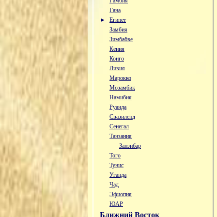
Гамбия
Гана
►
Египет
Замбия
Зимбабве
Кения
Конго
Ливия
Марокко
Мозамбик
Намибия
Руанда
Свазиленд
Сенегал
Танзания
Занзибар
Того
Тунис
Уганда
Чад
Эфиопия
ЮАР
Ближний Восток