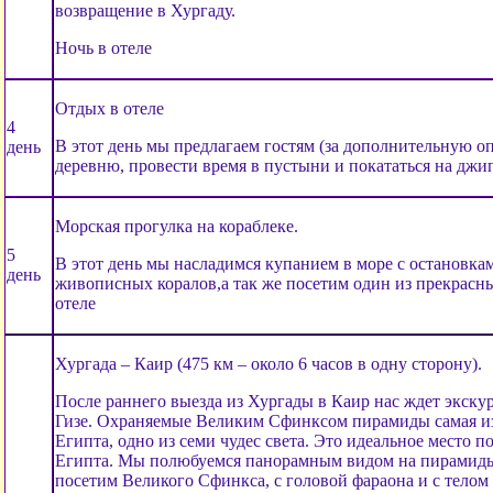
возвращение в Хургаду.
Ночь в отеле
Отдых в отеле
4
В этот день мы предлагаем гостям (за дополнительную о
день
деревню, провести время в пустыни и покататься на джип
Морская прогулка на кораблеке.
5
В этот день мы насладимся купанием в море с остановка
день
живописных коралов,а так же посетим один из прекрасн
отеле
Хургада – Каир (475 км – около 6 часов в одну сторону).
После раннего выезда из Хургады в Каир нас ждет экску
Гизе. Охраняемые Великим Сфинксом пирамиды самая из
Египта, одно из семи чудес света. Это идеальное место
Египта. Мы полюбуемся панорамным видом на пирамиды
посетим Великого Сфинкса, с головой фараона и с телом 