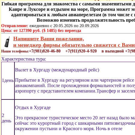
Гибкая программа для знакомства с самыми знаменитыми 
Каире и Луксоре и отдыхом на море, Программа может м
адаптироваться к любым авиаперелетам (в том числе с 
Возможно изменить продолжительность преб
Отправление:
ежедневно с 20.05.2026 по 20.09.2026
Цена:
от 127390 руб. ($ 1485) без переезда
Напишите Ваши пожелания,
и менеджер фирмы обязательно свяжется с Вами
+7(981)820-46-80 +7(911)920-4-920 в выходной +7(98
Наши телефоны:
Характеристика тура:
Вылет в Хургаду (международный рейс)
Прибытие в Хургаду на регулярном или чартерном рейс
1день
авиакомпаний. После прохождения формальностей и полу
аэропорту с представителем компании.Трансфер и заселен
Отдых в Хургаде
2
Это прекрасное туристическое место 20 лет назад было 
день
сейчас это курортный город с шикарными пятизвездочн
окружении пустыни и Красного моря. Ночь в отеле