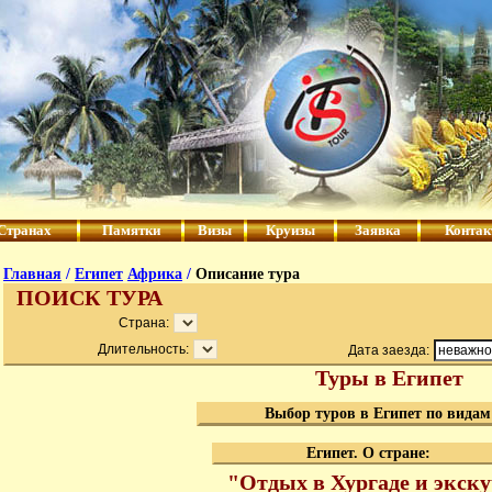
Странах
Памятки
Визы
Круизы
Заявка
Конта
Главная
/
Египет
Африка
/
Описание тура
ПОИСК ТУРА
Страна:
Длительность:
Дата заезда:
Туры в Египет
Выбор туров в Египет по видам
Египет. О стране:
"Отдых в Хургаде и экск