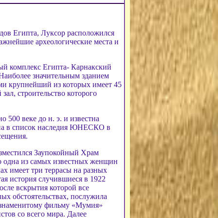
дов Египта, Луксор расположился
важнейшие археологические места и
й комплекс Египта- Карнакский
 Наиболее значительным зданием
ами крупнейший из которых имеет 45
зал, строительство которого
500 веке до н. э. и известна
ена в список наследия ЮНЕСКО в
сещения.
азместился Заупокойный Храм
о одна из самых известных женщин
ах имеет три террасы на разных
ая история случившиеся в 1922
осле вскрытия которой все
ных обстоятельствах, послужила
я знаменитому фильму «Мумия»
стов со всего мира. Далее