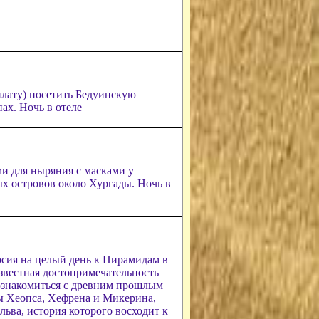
плату) посетить Бедуинскую
ах. Ночь в отеле
ми для ныряния с масками у
ых островов около Хургады. Ночь в
рсия на целый день к Пирамидам в
вестная достопримечательность
 познакомиться с древним прошлым
 Хеопса, Хефрена и Микерина,
льва, история которого восходит к