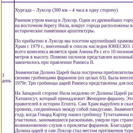
Хургада – Луксор (300 км – 4 часа в одну сторону)
Ранним утром выезд в Луксор. Один из древнейших горо
на восточном берегу Нила, вокруг города расположены 
исторические памятники архитектуры.
По прибытию в Луксор мы посетим крупнейший храмовы
Храм с 1979 г., внесенный в список наследия ЮНЕСКО.
всего комплекса является храм Амона-Ра с его 10 пилон
метров в высоту. Помимо пилонов представлен колонный 
закончилось при правлении Рамзеса II.
Знаменитая Долина Царей была построена приблизительно 
3
своими гробницами фараонов (их целых 63). Была внес
день
1979г. Три гробницы царей Рамзеса представлены для по
На Западной стороне Нила недалеко от Долины Царей р
Хатшепсут, который принадлежит Женщине-фараону. Эт
правителей в истории Египта. Сам Храм вырублен в скал
уровнях, соединённых между собой пандусами. Знаменит
году, когда Говард Картер нашел гробницу Тутатхамона п
участники, занимавшиеся раскопками, умерли при стран
возникновению слухов о проклятье фараонов. Благодар
Долина царей и сам Луксор стал местом притяжения тури