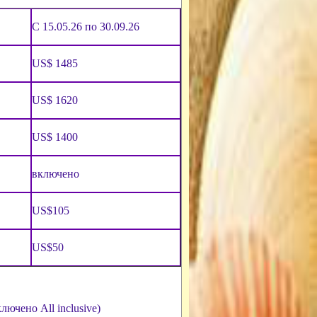
С
15.05.2
6 по 30.09.26
US$
1485
US$
1620
US$
1400
включено
US$105
US$5
0
включено
All
inclusive
)