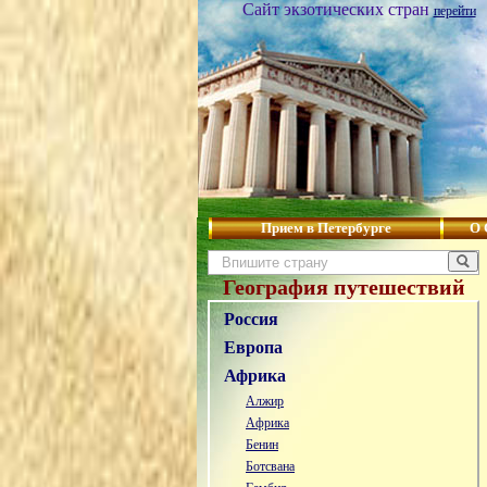
Сайт экзотических стран
перейти
Прием в Петербурге
О 
География путешествий
Россия
Европа
Африка
Алжир
Африка
Бенин
Ботсвана