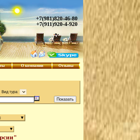
+7(981)820-46-80
+7(911)920-4-920
кты
О компании
Отзывы
Вид тура:
:
▼
▼
урсии"