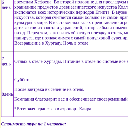
временам Хефрена. Во второй половине дня проследуем 
6
хранилище предметов древнеегипетского искусства Колл
день
экспонатов всех исторических периодов Египта. В музее
искусства, которая считается самой большой и самой др
культуры в мире. В выставочных залах представлено ог
артефактов из золота и украшений, которые были помеще
назад. Перед тем, как начать обратную поездку в отель, 
папируса, где познакомимся с самой популярной сувенир
Возвращение в Хургаду. Ночь в отеле
7
Отдых в отеле Хургады. Питание в отеле по системе все
день
Суббота.
После завтрака выселение из отеля.
8день
Компания благодарит вас и обеспечивает своевременный
*Возможен трансфер в аэропорт Каира
Стоимость тура на 1 человека: