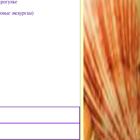
прогулке
овые экскурсии
)