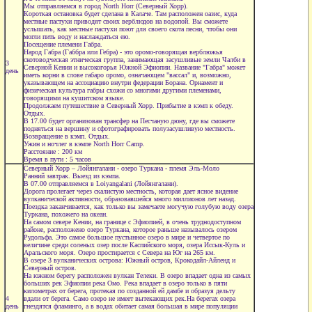
Мы отправляемся в город North Horr (Северный Хорр).
Короткая остановка будет сделана в Калаче. Там расположен оазис, куда
местные пастухи приводят своих верблюдов на водопой. Вы сможете
услышать, как местные пастухи поют для своего скота песни, чтобы они
могли пить воду и наслаждаться ею.
Посещение племени Габра.
Народ Габра (Габбра или Гебра) - это оромо-говорящая верблюжья
скотоводческая этническая группа, занимающая засушливые земли Чалби в
3
Северной Кении и высокогорья Южной Эфиопии. Название "Габра" может
день
иметь корни в слове габаро оромо, означающем "вассал" и, возможно,
указывающем на ассоциацию внутри федерации Борана. Орнамент и
физическая культура габры схожи со многими другими племенами,
говорящими на кушитском языке.
Продолжаем путешествие в Северный Хорр. Прибытие в кэмп к обеду.
Отдых.
В 17.00 будет организован трансфер на Песчаную дюну, где вы сможете
подняться на вершину и сфотографировать полузасушливую местность.
Возвращение в кэмп. Отдых.
Ужин и ночлег в кэмпе North Horr Camp.
Расстояние : 200 км
Время в пути : 5 часов
Северный Хорр – Лойянгалани - озеро Туркана - племя Эль-Моло
Ранний завтрак. Выезд из кэмпа.
В 07.00 отправляемся в Loiyangalani (Лойянгалани).
Дорога пролегает через скалистую местность, которая дает ясное видение
вулканической активности, образовавшейся много миллионов лет назад.
Поездка заканчивается, как только вы замечаете могучую голубую воду озера
Туркана, похожего на океан.
На самом севере Кении, на границе с Эфиопией, в очень труднодоступном
районе, расположено озеро Туркана, которое раньше называлось озером
Рудольфа. Это самое большое пустынное озеро в мире и четвертое по
величине среди соленых озер после Каспийского моря, озера Иссык-Куль и
Аральского моря. Озеро простирается с Севера на Юг на 265 км.
В озере 3 вулканических острова: Южный остров, Крокодайл-Айленд и
Северный остров.
На южном берегу расположен вулкан Телеки. В озеро впадает одна из самых
больших рек Эфиопии река Омо. Река впадает в озеро только в пяти
километрах от берега, протекая по созданной ей дамбе и образуя дельту
4
вдали от берега. Само озеро не имеет вытекающих рек.На берегах озера
день
гнездятся фламинго, а в водах обитает самая большая в мире популяции