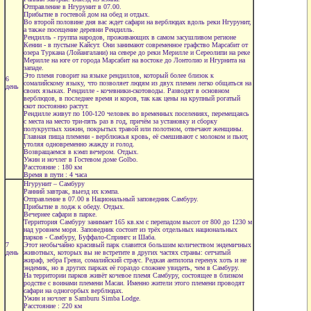
Отправление в Нгурунит в 07.00.
Прибытие в гостевой дом на обед и отдых.
Во второй половине дня вас ждет сафари на верблюдах вдоль реки Нгурунит,
а также посещение деревни Рендилль.
Рендилль - группа народов, проживающих в самом засушливом регионе
Кении - в пустыне Кайсут. Они занимают современное графство Марсабит от
озера Туркана (Лойангалани) на севере до реки Мерилле и Сереолипи на реке
Мерилле на юге от города Марсабит на востоке до Лонтолио и Нгурнита на
западе.
Это племя говорит на языке рендиллов, который более близок к
6
сомалийскому языку, что позволяет людям из двух племен легко общаться на
день
своих языках. Рендилле - кочевники-скотоводы. Разводят в основном
верблюдов, в последнее время и коров, так как цены на крупный рогатый
скот постоянно растут.
Рендилле живут по 100-120 человек во временных поселениях, перемещаясь
с места на место три-пять раз в год, причём за установку и сборку
полукруглых хижин, покрытых травой или полотном, отвечают женщины.
Главная пища племени - верблюжья кровь, её смешивают с молоком и пьют,
утоляя одновременно жажду и голод.
Возвращаемся в кэмп вечером. Отдых.
Ужин и ночлег в Гостевом доме Golbo.
Расстояние : 180 км
Время в пути : 4 часа
Нгурунит – Самбуру
Ранний завтрак, выезд их кэмпа.
Отправление в 07.00 в Национальный заповедник Самбуру.
Прибытие в лодж к обеду. Отдых.
Вечернее сафари в парке.
Территория Самбуру занимает 165 кв.км с перепадом высот от 800 до 1230 м
над уровнем моря. Заповедник состоит из трёх отдельных национальных
парков - Самбуру, Буффало-Спрингс и Шаба.
7
Этот необычайно красивый парк славится большим количеством эндемичных
день
животных, которых вы не встретите в других частях страны: сетчатый
жираф, зебра Греви, сомалийский страус. Редкая антилопа геренук хоть и не
эндемик, но в других парках её гораздо сложнее увидеть, чем в Самбуру.
На территории парков живёт кочевое племя Самбуру, состоящее в близком
родстве с воинами племени Масаи. Именно жители этого племени проводят
сафари на одногорбых верблюдах.
Ужин и ночлег в Samburu Simba Lodge.
Расстояние : 220 км