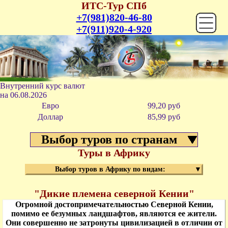
ИТС-Тур СПб
+7(981)820-46-80
+7(911)920-4-920
Внутренний курс валют
на
06.08.2026
Евро
99,20 руб
Доллар
85,99 р
уб
Выбор туров по странам
Туры в Африку
Выбор туров в Африку по видам:
▼
Курс
"Дикие племена северной Кении"
Перев
Огромной достопримечательностью Северной Кении,
помимо ее безумных ландшафтов, являются ее жители.
Они совершенно не затронуты цивилизацией в отличии от