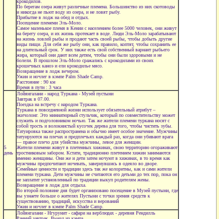
крокодилов.
По берегам озера живут различные племена. Большинство из них скотоводы
и никогда не пьют воду из озера, и не ловят рыбу.
Прибытие в лодж на обед и отдых.
Посещение племеми Эль-Моло.
Самое маленькое племя в Кении с населением более 5000 человек, они живут
на берегу озера, и их жизнь протекает в воде. Люди Эль-Моло зарабатывают
на жизнь ловлей рыбы и продают часть своей рыбы, чтобы добыть другие
виды пищи. Для себя же рыбу они, как правило, коптят, чтобы сохранить ее
на длительный срок. У них также есть свой собственный вариант рыбьего
жира, который они дают всем детям, чтобы они были здоровыми и не
болели. В прошлом Эль-Моло сражались с крокодилами из своих
крошечных каноэ и ели крокодилье мясо.
Возвращение в лодж вечером.
Ужин и ночлег в кэмпе Palm Shade Camp.
Расстояние : 90 км
Время в пути : 3 часа
Лойянгалани - народ Туркана - Музей пустыни
Завтрак в 07.00.
Поездка на встречу с народом Туркана.
Туркана в повседневной жизни использует обязательный атрибут –
экичолонг. Это миниатюрный стульчик, который по совместительству может
служить и подголовником ночью. Так же жители племени туркана носят с
собой трость и волокнистый кусочек дерева для того, чтобы чистить зубы.
Татуировка также распространена и обычно имеет особое значение. Мужчины
татуируются на плечах и предплечьях каждый раз, когда они убивают врага
— правое плечо для убийства мужчины, левое для женщин.
5
Жители племени живут в плетенных хижинах, свою территорию огораживают
день
тростниковым забором. Кстати, традиционно плетением хижин занимаются
именно женщины. Они же и дети затем ночуют в хижинах, в то время как
мужчины предпочитают ночевать, завернувшись в одеяло во дворе.
Семейные ценности и традиции здесь так же колоритны, как и сами жители
племени туркана. Дети мужчины не считаются его детьми до тех пор, пока он
не заплатит установленный по традиции выкуп родителям жены.
Возвращение в лодж для отдыха.
Во второй половине дня будет организовано посещение в Музей пустыни, где
вы узнаете больше о жителях Пустыни с точки зрения средств к
существованию, традиций, искусства и верований
Ужин и ночлег в кэмпе Palm Shade Camp.
Лойянгалани - Нгурунит - сафари на верблюдах - деревня Рендилль
Ранний завтрак. Выезд из кэмпа.