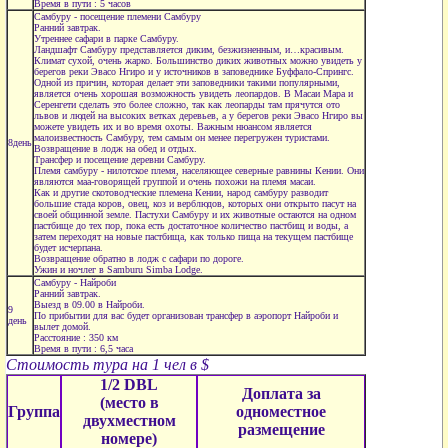
Время в пути : 5 часов
Самбуру - посещение племени Самбуру
Ранний завтрак.
Утреннее сафари в парке Самбуру.
Ландшафт Самбуру представляется диким, безжизненным, и…красивым.
Климат сухой, очень жарко. Большинство диких животных можно увидеть у
берегов реки Эвасо Нгиро и у источников в заповеднике Буффало-Спрингс.
Одной из причин, которая делает эти заповедники такими популярными,
является очень хорошая возможность увидеть леопардов. В Масаи Мара и
Серенгети сделать это более сложно, так как леопарды там прячутся ото
львов и людей на высоких ветках деревьев, а у берегов реки Эвасо Нгиро вы
можете увидеть их и во время охоты. Важным нюансом является
малоизвестность Самбуру, тем самым он менее перегружен туристами.
8день
Возвращение в лодж на обед и отдых.
Трансфер и посещение деревни Самбуру.
Племя самбуру - нилотское племя, населяющее северные равнины Кении. Они
являются маа-говорящей группой и очень похожи на племя масаи.
Как и другие скотоводческие племена Кении, народ самбуру разводит
большие стада коров, овец, коз и верблюдов, которых они открыто пасут на
своей общинной земле. Пастухи Самбуру и их животные остаются на одном
пастбище до тех пор, пока есть достаточное количество пастбищ и воды, а
затем переходят на новые пастбища, как только пища на текущем пастбище
будет исчерпана.
Возвращение обратно в лодж с сафари по дороге.
Ужин и ночлег в Samburu Simba Lodge.
Самбуру - Найроби
Ранний завтрак.
Выезд в 09.00 в Найроби.
9
По прибытии для вас будет организован трансфер в аэропорт Найроби и
день
вылет домой.
Расстояние : 350 км
Время в пути : 6,5 часа
Стоимость тура на 1 чел в $
1/2 DBL
Доплата за
(место в
Группа
одноместное
двухместном
размещение
номере)