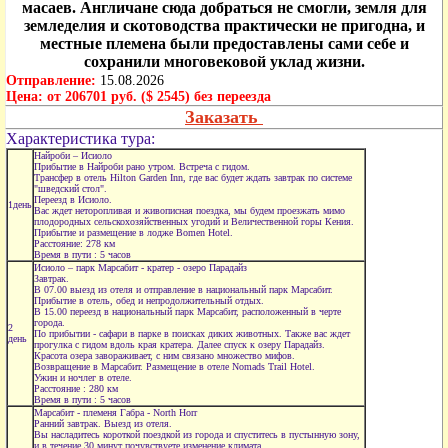
масаев. Англичане сюда добраться не смогли, земля для
земледелия и скотоводства практически не пригодна, и
местные племена были предоставлены сами себе и
сохранили многовековой уклад жизни.
Отправление:
15.08.2026
Цена:
от 206701 руб. ($ 2545) без переезда
Заказать
Характеристика тура:
Найроби – Исиоло
Прибытие в Найроби рано утром. Встреча с гидом.
Трансфер в отель Hilton Garden Inn, где вас будет ждать завтрак по системе
"шведский стол".
Переезд в Исиоло.
1день
Вас ждет неторопливая и живописная поездка, мы будем проезжать мимо
плодородных сельскохозяйственных угодий и Величественной горы Кения.
Прибытие и размещение в лодже Bomen Hotel.
Расстояние: 278 км
Время в пути : 5 часов
Исиоло – парк Марсабит - кратер - озеро Парадайз
Завтрак.
В 07.00 выезд из отеля и отправление в национальный парк Марсабит.
Прибытие в отель, обед и непродолжительный отдых.
В 15.00 переезд в национальный парк Марсабит, расположенный в черте
города.
2
По прибытии - сафари в парке в поисках диких животных. Также вас ждет
день
прогулка с гидом вдоль края кратера. Далее спуск к озеру Парадайз.
Красота озера завораживает, с ним связано множество мифов.
Возвращение в Марсабит. Размещение в отеле Nomads Trail Hotel.
Ужин и ночлег в отеле.
Расстояние : 280 км
Время в пути : 5 часов
Марсабит - племеня Габра - North Horr
Ранний завтрак. Выезд из отеля.
Вы насладитесь короткой поездкой из города и спуститесь в пустынную зону,
и в течение 30 минут почувствуете изменение климата.