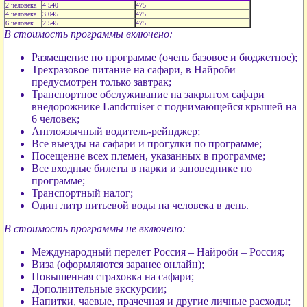
2 человека
4 540
475
4 человека
3 045
475
6 человек
2 545
475
В стоимость программы включено:
Размещение по программе (очень базовое и бюджетное);
Трехразовое питание на сафари, в Найроби
предусмотрен только завтрак;
Транспортное обслуживание на закрытом сафари
внедорожнике Landcruiser с поднимающейся крышей на
6 человек;
Англоязычный водитель-рейнджер;
Все выезды на сафари и прогулки по программе;
Посещение всех племен, указанных в программе;
Все входные билеты в парки и заповеднике по
программе;
Транспортный налог;
Один литр питьевой воды на человека в день.
В стоимость программы не включено:
Международный перелет Россия – Найроби – Россия;
Виза (оформляются заранее онлайн);
Повышенная страховка на сафари;
Дополнительные экскурсии;
Напитки, чаевые, прачечная и другие личные расходы;