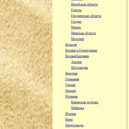
Витебская область
Гомель
Гродненская область
Гродно
Минск
Минская область
Могилев
Бельгия
Босния и Герцеговина
Великобритания
Англия
Шотландия
Венгрия
Германия
Греция
Европа
Испания
Канарские острова
Майорка
Италия
Кипр
Нидерланды