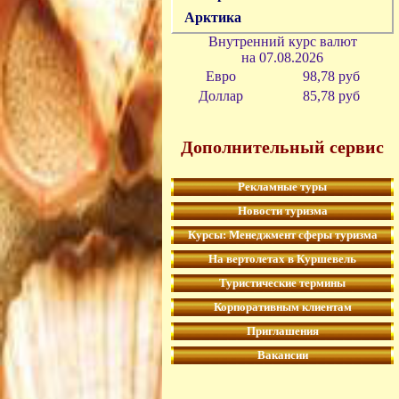
Арктика
Внутренний курс валют
на
07.08.2026
Евро
98,78 руб
Доллар
85,78 р
уб
Дополнительный сервис
Рекламные туры
Новости туризма
Курсы: Менеджмент сферы туризма
На вертолетах в Куршевель
Туристические термины
Корпоративным клиентам
Приглашения
Вакансии