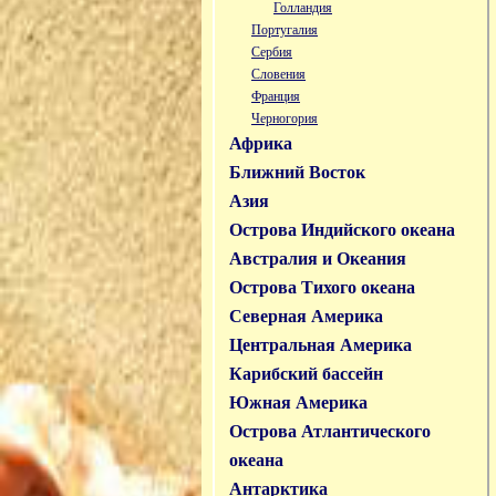
Голландия
Португалия
Сербия
Словения
Франция
Черногория
Африка
Ближний Восток
Азия
Острова Индийского океана
Австралия и Океания
Острова Тихого океана
Северная Америка
Центральная Америка
Карибский бассейн
Южная Америка
Острова Атлантического
океана
Антарктика