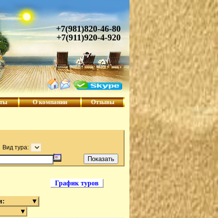
+7(981)820-46-80
+7(911)920-4-920
кты
О компании
Отзывы
Вид тура:
График туров
м:
▼
▼