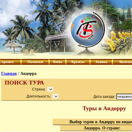
Странах
Памятки
Визы
Круизы
Заявка
Конта
Главная
/
Андорра
ПОИСК ТУРА
Страна:
Длительность:
Дата заезда:
Туры в Андорру
Выбор туров в Андорру по вида
Андорра. О стране: