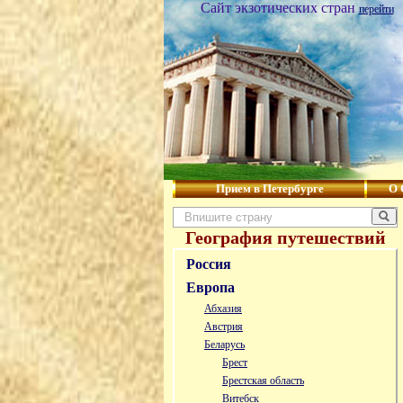
Сайт экзотических стран
перейти
Прием в Петербурге
О 
География путешествий
Россия
Европа
Абхазия
Австрия
Беларусь
Брест
Брестская область
Витебск