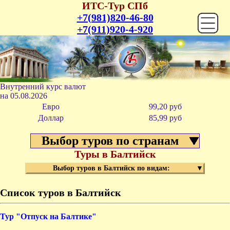
ИТС-Тур СПб
+7(981)820-46-80
+7(911)920-4-920
Внутренний курс валют
на
05.08.2026
Евро
99,20 руб
Доллар
85,99 р
уб
Выбор туров по странам
Туры в Балтийск
Выбор туров в Балтийск по видам:
▼
Список туров в Балтийск
Курс
Перев
Тур "Отпуск на Балтике"