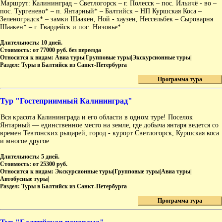
Маршрут: Калининград – Светлогорск ‒ г. Полесск – пос. Ильичё - во –
пос. Тургенево* – п. Янтарный* ‒ Балтийск ‒ НП Куршская Коса ‒
Зеленоградск* ‒ замки Шаакен, Ной - хаузен, Нессельбек ‒ Сыроварня
Шаакен* ‒ г. Гвардейск и пос. Низовье*
Длительность:
10 дней.
Стоимость:
от 77000 руб. без переезда
Относится к видам:
Авиа туры|Групповые туры|Экскурсионные туры|
Раздел:
Туры в Балтийск из Санкт-Петербурга
Программа тура
Тур "Гостеприимный Калининград"
Вся красота Калининграда и его области в одном туре! Поселок
Янтарный — единственное место на земле, где добыча янтаря ведется со
времен Тевтонских рыцарей, город - курорт Светлогорск, Куршская коса
и многое другое
Длительность:
5 дней.
Стоимость:
от 25300 руб.
Относится к видам:
Экскурсионные туры|Групповые туры|Авиа туры|
Автобусные туры|
Раздел:
Туры в Балтийск из Санкт-Петербурга
Программа тура