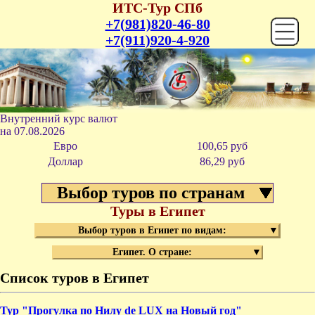
ИТС-Тур СПб
+7(981)820-46-80
+7(911)920-4-920
Внутренний курс валют
на
07.08.2026
Евро
100,65 руб
Доллар
86,29 р
уб
Выбор туров по странам
Туры в Египет
Выбор туров в Египет по видам:
▼
Египет. О стране:
▼
Курс
Список туров в Египет
Перев
Тур "Прогулка по Нилу de LUX на Новый год"