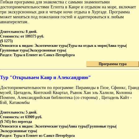
Гибкая программа для знакомства с самыми знаменитыми
достопримечательностями Египта в Каире и отдыхом на море, включает
три экскурсионных дня и четыре ночи отдыха в Хургаде. Программа
может меняться под пожелания гостей и адаптироваться к любым
авиаперелетам.
Длительность:
8 дней.
Стоимость:
от 109375 руб.
($ 1275)
Относится к видам:
Экзотические туры|Туры на отдых к морю|Авиа туры|
Групповые туры|Экскурсионные туры|
Раздел:
Туры в Египет из Санкт-Петербурга
Программа тура
Тур "Открываем Каир и Александрию"
Достопримечательности по программе: Пирамиды в Гизе, Сфинкс, Гранд
музей, Цитадель, Коптский Квартал, Рынок Хан эль Халили, Колонна
Помпеи, Александрийская библиотека (со стороны) , Цитадель Кайт -
Бэй, Катакомбы
Длительность:
5 дней.
Стоимость:
от 63909 руб.
($ 745) без переезда
Относится к видам:
Экзотические туры|Авиа туры|Групповые туры|
Экскурсионные туры|
Раздел:
Туры в Египет из Санкт-Петербурга