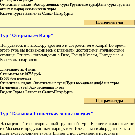
($ 1365) без переезда
Относится к видам:
Экскурсионные туры|Групповые туры|Авиа туры|Туры на
отдых к морю|Экзотические туры|
Раздел:
Туры в Египет из Санкт-Петербурга
Программа тура
Тур "Открываем Каир"
Погрузитесь в атмосферу древнего и современного Каира! Во время
этого тура вы познакомитесь с главными достопримечательностями
столицы Египта - пирамидами в Гизе, Гранд Музеем, Цитаделью и
Коптским кварталом.
Длительность:
4 дней.
Стоимость:
от 49755 руб.
($ 580) без переезда
Относится к видам:
Экзотические туры|Туры выходного дня|Авиа туры|
Групповые туры|Экскурсионные туры|
Раздел:
Туры в Египет из Санкт-Петербурга
Программа тура
Тур "Большая Египетская энциклопедия"
Насыщенный гарантированный групповой тур в Египет с авиаперелетом
из Москвы и продуманным маршрутом. Идеальный выбор для тех, кто
ищет экскурсионные туры в Египет с погружением в историю и