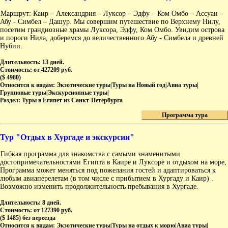
Маршрут: Каир – Александрия – Луксор – Эдфу – Ком Омбо – Ассуан –
Абу - Симбел – Дашур. Мы совершим путешествие по Верхнему Нилу,
посетим грандиозные храмы Луксора, Эдфу, Ком Омбо. Увидим острова
и пороги Нила, доберемся до величественного Абу - Симбела и древней
Нубии.
Длительность:
13 дней.
Стоимость:
от 427209 руб.
($ 4980)
Относится к видам:
Экзотические туры|Туры на Новый год|Авиа туры|
Групповые туры|Экскурсионные туры|
Раздел:
Туры в Египет из Санкт-Петербурга
Программа тура
Тур "Отдых в Хургаде и экскурсии"
Гибкая программа для знакомства с самыми знаменитыми
достопримечательностями Египта в Каире и Луксоре и отдыхом на море,
Программа может меняться под пожелания гостей и адаптироваться к
любым авиаперелетам (в том числе с прибытием в Хургаду и Каир) .
Возможно изменить продолжительность пребывания в Хургаде.
Длительность:
8 дней.
Стоимость:
от 127390 руб.
($ 1485) без переезда
Относится к видам:
Экзотические туры|Туры на отдых к морю|Авиа туры|