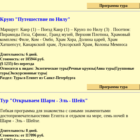
Программа тура
Круиз "Путешествие по Нилу"
Маршрут: Каир (1) – Поезд Каир (1) – Круиз по Нилу (3) . Посетим:
Пирамиды Гиза, Сфинкс, Гранд музей, Верхняя Плотина, Храмовый
комплекс Филе, Ком - Омбо, Храм Хора, Долина царей, Храм
Хатшепсут, Канаркский храм, Луксорский Храм, Колоны Мемноса
Длительность:
6 дней.
Стоимость:
от 105944 руб.
($ 1235) без переезда
Относится к видам:
Экзотические туры|Речные круизы|Авиа туры|Групповые
туры|Экскурсионные туры|
Раздел:
Туры в Египет из Санкт-Петербурга
Программа тура
Тур "Открываем Шарм - Эль - Шейх"
Гибкая программа для знакомства с самыми знаменитыми
достопримечательностями Египта и отдыхом на море, семь ночей в
Шарм - Эль - Шейхе.
Длительность:
8 дней.
Стоимость:
от 117096 руб.