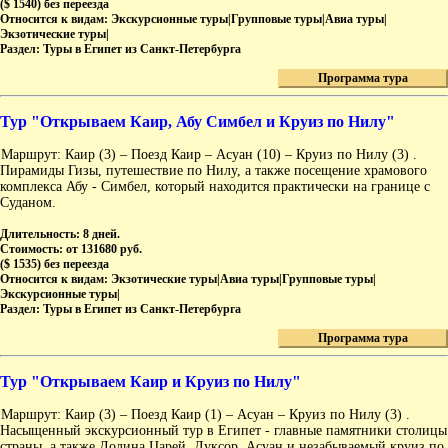
($ 1540) без переезда
Относится к видам:
Экскурсионные туры|Групповые туры|Авиа туры|
Экзотические туры|
Раздел:
Туры в Египет из Санкт-Петербурга
Программа тура
Тур "Открываем Каир, Абу Симбел и Круиз по Нилу"
Маршрут: Каир (3) – Поезд Каир – Асуан (10) – Круиз по Нилу (3) .
Пирамиды Гизы, путешествие по Нилу, а также посещение храмового
комплекса Абу - Симбел, который находится практически на границе с
Суданом.
Длительность:
8 дней.
Стоимость:
от 131680 руб.
($ 1535) без переезда
Относится к видам:
Экзотические туры|Авиа туры|Групповые туры|
Экскурсионные туры|
Раздел:
Туры в Египет из Санкт-Петербурга
Программа тура
Тур "Открываем Каир и Круиз по Нилу"
Маршрут: Каир (3) – Поезд Каир (1) – Асуан – Круиз по Нилу (3) .
Насыщенный экскурсионный тур в Египет - главные памятники столицы
страны, а также Долина Царей, Луксор, Асуан и незабываемый круиз по