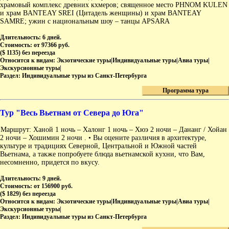
храмовый комплекс древних кхмеров; священное место PHNOM KULEN
и храм BANTEAY SREI (Цитадель женщины) и храм BANTEAY
SAMRE; ужин с национальным шоу – танцы APSARA
Длительность:
6 дней.
Стоимость:
от 97366 руб.
($ 1135) без переезда
Относится к видам:
Экзотические туры|Индивидуальные туры|Авиа туры|
Экскурсионные туры|
Раздел:
Индивидуальные туры из Санкт-Петербурга
Программа тура
Тур "Весь Вьетнам от Севера до Юга"
Маршрут: Ханой 1 ночь – Халонг 1 ночь – Хюэ 2 ночи – Дананг / Хойан
2 ночи – Хошимин 2 ночи . • Вы оцените различия в архитектуре,
культуре и традициях Северной, Центральной и Южной частей
Вьетнама, а также попробуете блюда вьетнамской кухни, что Вам,
несомненно, придется по вкусу.
Длительность:
9 дней.
Стоимость:
от 156900 руб.
($ 1829) без переезда
Относится к видам:
Экзотические туры|Индивидуальные туры|Авиа туры|
Экскурсионные туры|
Раздел:
Индивидуальные туры из Санкт-Петербурга