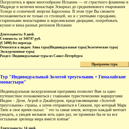
Погрузитесь в яркое многообразие Испании — от страстного фламенко в
Мадриде и величия монастыря Эскориал до средневекового очарования
Толедо и солнечной энергии Барселоны. В этом туре Вы сможете
познакомиться не только со столицей, но и с уютными городками,
старинными монастырями и королевскими дворцами, попробовать
кухню и вина разных регионов Испании.
Длительность:
8 дней.
Стоимость:
от 344747 руб.
(€ 3490) без переезда
Относится к видам:
Авиа туры|Индивидуальные туры|Экзотические туры|
Экскурсионные туры|
Раздел:
Индивидуальные туры из Санкт-Петербурга
Программа тура
Тур "Индивидуальный Золотой треугольник + Гималайские
монастыри"
Индивидуальная экскурсионная программа позволит Вам за одно
путешествие познакомиться с главными туристическими маршрутами
Индии – Дели, Агрой и Джайпуром, представляющими «Золотой
треугольник» страны, а затем отправиться в Сикким, про который Марк
Твен в свое время сказал: " это та самая земля, которую каждый мечтает
увидеть, а увидев мельком хоть один раз, не променял бы ее на все
остальные зрелища мира вместе взятые" .
Длительность:
14 дней.