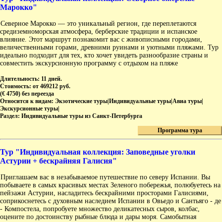
Марокко"
Северное Марокко — это уникальный регион, где переплетаются
средиземноморская атмосфера, берберские традиции и испанское
влияние. Этот маршрут познакомит вас с живописными городами,
величественными горами, древними руинами и уютными пляжами. Тур
идеально подходит для тех, кто хочет увидеть разнообразие страны и
совместить экскурсионную программу с отдыхом на пляже
Длительность:
11 дней.
Стоимость:
от 469212 руб.
(€ 4750) без переезда
Относится к видам:
Экзотические туры|Индивидуальные туры|Авиа туры|
Экскурсионные туры|
Раздел:
Индивидуальные туры из Санкт-Петербурга
Программа тура
Тур "Индивидуальная коллекция: Заповедные уголки
Астурии + бескрайняя Галисия"
Приглашаем вас в незабываемое путешествие по северу Испании. Вы
побываете в самых красивых местах Зеленого побережья, полюбуетесь на
пейзажи Астурии, насладитесь бескрайними просторами Галисиями,
соприкоснетесь с духовным наследием Испании в Овьедо и Сантьяго - де
- Компостела, попробуете множество деликатесных сыров, колбас,
оцените по достоинству рыбные блюда и дары моря. Самобытная