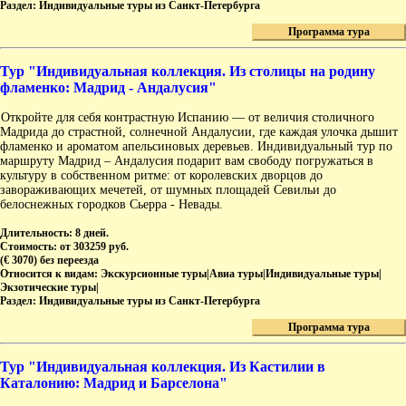
Раздел:
Индивидуальные туры из Санкт-Петербурга
Программа тура
Тур "Индивидуальная коллекция. Из столицы на родину
фламенко: Мадрид - Андалусия"
Откройте для себя контрастную Испанию — от величия столичного
Мадрида до страстной, солнечной Андалусии, где каждая улочка дышит
фламенко и ароматом апельсиновых деревьев. Индивидуальный тур по
маршруту Мадрид – Андалусия подарит вам свободу погружаться в
культуру в собственном ритме: от королевских дворцов до
завораживающих мечетей, от шумных площадей Севильи до
белоснежных городков Сьерра - Невады.
Длительность:
8 дней.
Стоимость:
от 303259 руб.
(€ 3070) без переезда
Относится к видам:
Экскурсионные туры|Авиа туры|Индивидуальные туры|
Экзотические туры|
Раздел:
Индивидуальные туры из Санкт-Петербурга
Программа тура
Тур "Индивидуальная коллекция. Из Кастилии в
Каталонию: Мадрид и Барселона"