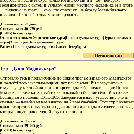
Баобабов и посетите охраняемые ЮНЕСКО Цинги - де - Бемараха.
Познакомитесь с бытом и укладом жизни местного населения. И в итоге
— вишенка на торте — сможете отдохнуть на берегу Мозамбикского
пролива. Пляжный отдых можно продлить.
Длительность:
20 дней.
Стоимость:
от 504279 руб.
(€ 5105) без переезда
Относится к видам:
Экзотические туры|Индивидуальные туры|Туры на отдых к
морю|Авиа туры|Экскурсионные туры|
Раздел:
Индивидуальные туры из Санкт-Петербурга
Программа тура
Тур "Душа Мадагаскара"
Отправляйтесь в приключение по диким тропам западного Мадагаскара
и полюбуйтесь захватывающими дух пейзажами. Вы погрузитесь в
самую гущу местной жизни и откроете для себя впечатляющие Цинги
Бемараха — увлекательный известняковый собор, внесённый в список
Всемирного наследия ЮНЕСКО. Завершится ваше путешествие очень
стильно — незабываемым закатом на Аллее баобабов. Этот тур пролегает
вдали от проторенных троп и идеально подходит для путешественников,
которые ищут приключений и аутентичности.
Длительность:
9 дней.
Стоимость:
от 294665 руб.
(€ 2983) без переезда