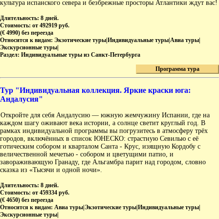
культура испанского севера и безбрежные просторы Атлантики ждут вас!
Длительность:
8 дней.
Стоимость:
от 492919 руб.
(€ 4990) без переезда
Относится к видам:
Экзотические туры|Индивидуальные туры|Авиа туры|
Экскурсионные туры|
Раздел:
Индивидуальные туры из Санкт-Петербурга
Программа тура
Тур "Индивидуальная коллекция. Яркие краски юга:
Андалусия"
Откройте для себя Андалусию — южную жемчужину Испании, где на
каждом шагу оживают века истории, а солнце светит круглый год. В
рамках индивидуальной программы вы погрузитесь в атмосферу трёх
городов, включённых в список ЮНЕСКО: страстную Севилью с её
готическим собором и кварталом Санта - Крус, изящную Кордобу с
величественной мечетью - собором и цветущими патио, и
завораживающую Гранаду, где Альгамбра парит над городом, словно
сказка из «Тысячи и одной ночи».
Длительность:
8 дней.
Стоимость:
от 459334 руб.
(€ 4650) без переезда
Относится к видам:
Авиа туры|Экзотические туры|Индивидуальные туры|
Экскурсионные туры|