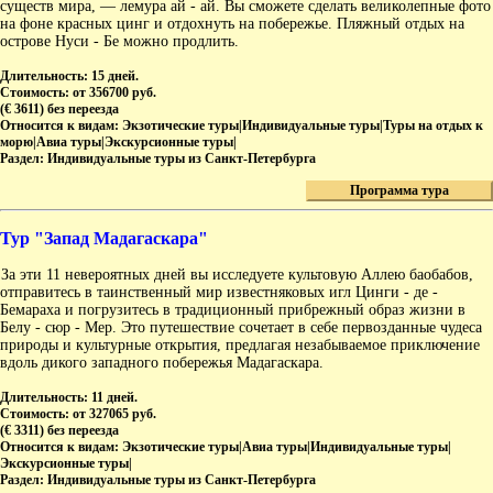
существ мира, — лемура ай - ай. Вы сможете сделать великолепные фото
на фоне красных цинг и отдохнуть на побережье. Пляжный отдых на
острове Нуси - Бе можно продлить.
Длительность:
15 дней.
Стоимость:
от 356700 руб.
(€ 3611) без переезда
Относится к видам:
Экзотические туры|Индивидуальные туры|Туры на отдых к
морю|Авиа туры|Экскурсионные туры|
Раздел:
Индивидуальные туры из Санкт-Петербурга
Программа тура
Тур "Запад Мадагаскара"
За эти 11 невероятных дней вы исследуете культовую Аллею баобабов,
отправитесь в таинственный мир известняковых игл Цинги - де -
Бемараха и погрузитесь в традиционный прибрежный образ жизни в
Белу - сюр - Мер. Это путешествие сочетает в себе первозданные чудеса
природы и культурные открытия, предлагая незабываемое приключение
вдоль дикого западного побережья Мадагаскара.
Длительность:
11 дней.
Стоимость:
от 327065 руб.
(€ 3311) без переезда
Относится к видам:
Экзотические туры|Авиа туры|Индивидуальные туры|
Экскурсионные туры|
Раздел:
Индивидуальные туры из Санкт-Петербурга