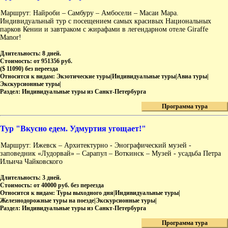
Маршрут: Найроби – Самбуру – Амбосели – Масаи Мара.
Индивидуальный тур с посещением самых красивых Национальных
парков Кении и завтраком с жирафами в легендарном отеле Giraffe
Manor!
Длительность:
8 дней.
Стоимость:
от 951356 руб.
($ 11090) без переезда
Относится к видам:
Экзотические туры|Индивидуальные туры|Авиа туры|
Экскурсионные туры|
Раздел:
Индивидуальные туры из Санкт-Петербурга
Программа тура
Тур "Вкусно едем. Удмуртия угощает!"
Маршрут: Ижевск – Архитектурно - Энографический музей -
заповедник «Лудорвай» – Сарапул – Воткинск – Музей - усадьба Петра
Ильича Чайковского
Длительность:
3 дней.
Стоимость:
от 40000 руб. без переезда
Относится к видам:
Туры выходного дня|Индивидуальные туры|
Железнодорожные туры на поезде|Экскурсионные туры|
Раздел:
Индивидуальные туры из Санкт-Петербурга
Программа тура