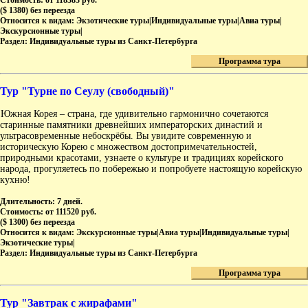
Стоимость:
от 118383 руб.
($ 1380) без переезда
Относится к видам:
Экзотические туры|Индивидуальные туры|Авиа туры|
Экскурсионные туры|
Раздел:
Индивидуальные туры из Санкт-Петербурга
Программа тура
Тур "Турне по Сеулу (свободный)"
Южная Корея – страна, где удивительно гармонично сочетаются
старинные памятники древнейших императорских династий и
ультрасовременные небоскрёбы. Вы увидите современную и
историческую Корею с множеством достопримечательностей,
природными красотами, узнаете о культуре и традициях корейского
народа, прогуляетесь по побережью и попробуете настоящую корейскую
кухню!
Длительность:
7 дней.
Стоимость:
от 111520 руб.
($ 1300) без переезда
Относится к видам:
Экскурсионные туры|Авиа туры|Индивидуальные туры|
Экзотические туры|
Раздел:
Индивидуальные туры из Санкт-Петербурга
Программа тура
Тур "Завтрак с жирафами"