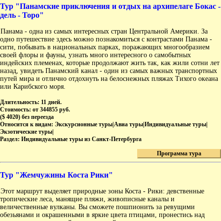
Тур "Панамские приключения и отдых на архипелаге Бокас -
дель - Торо"
Панама - одна из самых интересных стран Центральной Америки. За
одно путешествие здесь можно познакомиться с контрастами Панама -
сити, побывать в национальных парках, поражающих многообразием
своей флоры и фауны, узнать много интересного о самобытных
индейских племенах, которые продолжают жить так, как жили сотни лет
назад, увидеть Панамский канал - один из самых важных транспортных
путей мира и отлично отдохнуть на белоснежных пляжах Тихого океана
или Карибского моря.
Длительность:
11 дней.
Стоимость:
от 344855 руб.
($ 4020) без переезда
Относится к видам:
Экскурсионные туры|Авиа туры|Индивидуальные туры|
Экзотические туры|
Раздел:
Индивидуальные туры из Санкт-Петербурга
Программа тура
Тур "Жемчужины Коста Рики"
Этот маршрут выделяет природные зоны Коста - Рики: девственные
тропические леса, манящие пляжи, живописные каналы и
величественные вулканы. Вы сможете пошпионить за ревущими
обезьянами и окрашенными в яркие цвета птицами, пронестись над