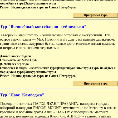
морю|Авиа туры|Экскурсионные туры|
Раздел:
Индивидуальные туры из Санкт-Петербурга
Программа тура
Тур "Волшебный коктейль по - сейшельски"
Авторский маршрут по 3 сейшельским островам с экскурсиями. Три
острова архипелага — Маэ, Праслин и Ла Диг с их разным характером:
гранитные скалы, лазурные бухты, самые фотогеничные пляжи планеты
и встреча с гигантскими черепахами.
Длительность:
8 дней.
Стоимость:
от 278563 руб.
(€ 2820) без переезда
Относится к видам:
Экзотические туры|Индивидуальные туры|Туры на отдых к
морю|Авиа туры|Экскурсионные туры|
Раздел:
Индивидуальные туры из Санкт-Петербурга
Программа тура
Тур "Лаос+Камбоджа"
Посещение золотых ПАГОД ЛУАНГ ПРАБАНГА; панорама города с
обзорной площадки PHOUSI MOUNT; путешествие по Меконгу в самые
красивые и большие гроты Азии – ПАК ОУ с посещением местных
деревень, посещение водопада Куанг Си, АНГКОР - величественный