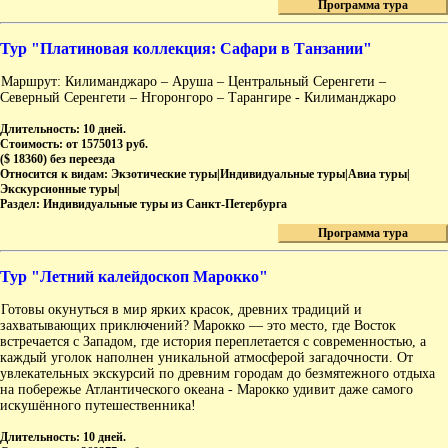
Программа тура
Тур "Платиновая коллекция: Сафари в Танзании"
Маршрут: Килиманджаро – Аруша – Центральный Серенгети –
Северный Серенгети – Нгоронгоро – Тарангире - Килиманджаро
Длительность:
10 дней.
Стоимость:
от 1575013 руб.
($ 18360) без переезда
Относится к видам:
Экзотические туры|Индивидуальные туры|Авиа туры|
Экскурсионные туры|
Раздел:
Индивидуальные туры из Санкт-Петербурга
Программа тура
Тур "Летний калейдоскоп Марокко"
Готовы окунуться в мир ярких красок, древних традиций и
захватывающих приключений? Марокко — это место, где Восток
встречается с Западом, где история переплетается с современностью, а
каждый уголок наполнен уникальной атмосферой загадочности. От
увлекательных экскурсий по древним городам до безмятежного отдыха
на побережье Атлантического океана - Марокко удивит даже самого
искушённого путешественника!
Длительность:
10 дней.