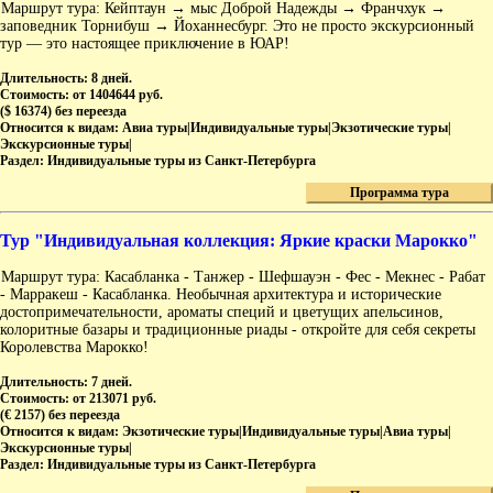
Маршрут тура: Кейптаун → мыс Доброй Надежды → Франчхук →
заповедник Торнибуш → Йоханнесбург. Это не просто экскурсионный
тур — это настоящее приключение в ЮАР!
Длительность:
8 дней.
Стоимость:
от 1404644 руб.
($ 16374) без переезда
Относится к видам:
Авиа туры|Индивидуальные туры|Экзотические туры|
Экскурсионные туры|
Раздел:
Индивидуальные туры из Санкт-Петербурга
Программа тура
Тур "Индивидуальная коллекция: Яркие краски Марокко"
Маршрут тура: Касабланка - Танжер - Шефшауэн - Фес - Мекнес - Рабат
- Марракеш - Касабланка. Необычная архитектура и исторические
достопримечательности, ароматы специй и цветущих апельсинов,
колоритные базары и традиционные риады - откройте для себя секреты
Королевства Марокко!
Длительность:
7 дней.
Стоимость:
от 213071 руб.
(€ 2157) без переезда
Относится к видам:
Экзотические туры|Индивидуальные туры|Авиа туры|
Экскурсионные туры|
Раздел:
Индивидуальные туры из Санкт-Петербурга