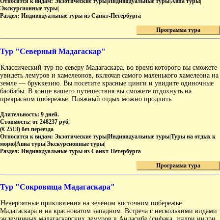
Относится к видам:
Экзотические туры|Индивидуальные туры|Авиа туры|
Экскурсионные туры|
Раздел:
Индивидуальные туры из Санкт-Петербурга
Программа тура
Тур "Северный Мадагаскар"
Классический тур по северу Мадагаскара, во время которого вы сможете
увидеть лемуров и хамелеонов, включая самого маленького хамелеона на
земле — бруккезию. Вы посетите красные цинги и увидите одиночные
баобабы. В конце вашего путешествия вы сможете отдохнуть на
прекрасном побережье. Пляжный отдых можно продлить.
Длительность:
9 дней.
Стоимость:
от 248237 руб.
(€ 2513) без переезда
Относится к видам:
Экзотические туры|Индивидуальные туры|Туры на отдых к
морю|Авиа туры|Экскурсионные туры|
Раздел:
Индивидуальные туры из Санкт-Петербурга
Программа тура
Тур "Сокровища Мадагаскара"
Невероятные приключения на зелёном восточном побережье
Мадагаскара и на красноватом западном. Встреча с несколькими видами
эндемичных мадагаскарских лемуров в Андасибе (сифака, индри индри