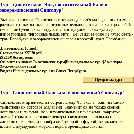
Тур "Удивительная Ява, восхитительный Бали и
завораживающий Сингапур"
Вылазка на остров Ява позволит открыть для себя мир древних храмов,
расположенных на склонах огромных вулканов, представляющих собой
смешение буддийских, индуистских и мусульманских культур,
неповторимые природные ландшафты . Вы увидите одно из чудес света -
храм Боробудур и завораживающей своей красотой, храм Прамбанан.
Длительность:
13 дней.
Стоимость:
от 227330 руб.
($ 2650) без переезда
Относится к видам:
Экзотические туры|Индивидуальные туры|Авиа туры|
Экскурсионные туры|
Раздел:
Индивидуальные туры из Санкт-Петербурга
Программа тура
Тур "Таинственный Лангкави и динамичный Сингапур"
Сначала вы отправитесь на остров легенд Лангкави - один из самых
таинственных островов Малайзии. Знаменит он не только своими
легендами и мифами, но и изумительными пейзажами: покрытые
дымкой горы и известковые пещеры, сверкающие водопады и
живописные поля с разнообразной флорой и фауной, великолепные
пляжи с изумрудной морской водой, зрелищные закаты.