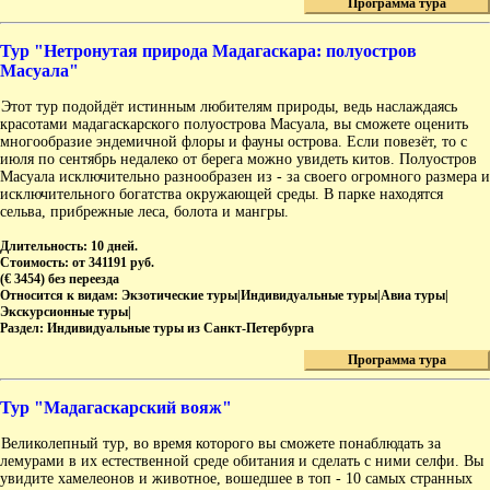
Программа тура
Тур "Нетронутая природа Мадагаскара: полуостров
Масуала"
Этот тур подойдёт истинным любителям природы, ведь наслаждаясь
красотами мадагаскарского полуострова Масуала, вы сможете оценить
многообразие эндемичной флоры и фауны острова. Если повезёт, то с
июля по сентябрь недалеко от берега можно увидеть китов. Полуостров
Масуала исключительно разнообразен из - за своего огромного размера и
исключительного богатства окружающей среды. В парке находятся
сельва, прибрежные леса, болота и мангры.
Длительность:
10 дней.
Стоимость:
от 341191 руб.
(€ 3454) без переезда
Относится к видам:
Экзотические туры|Индивидуальные туры|Авиа туры|
Экскурсионные туры|
Раздел:
Индивидуальные туры из Санкт-Петербурга
Программа тура
Тур "Мадагаскарский вояж"
Великолепный тур, во время которого вы сможете понаблюдать за
лемурами в их естественной среде обитания и сделать с ними селфи. Вы
увидите хамелеонов и животное, вошедшее в топ - 10 самых странных