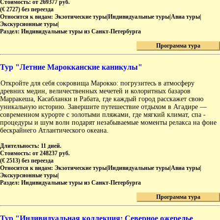
Стоимость:
от 269377 руб.
(€ 2727) без переезда
Относится к видам:
Экзотические туры|Индивидуальные туры|Авиа туры|
Экскурсионные туры|
Раздел:
Индивидуальные туры из Санкт-Петербурга
Программа тура
Тур "Летние Марокканские каникулы"
Откройте для себя сокровища Марокко: погрузитесь в атмосферу
древних медин, величественных мечетей и колоритных базаров
Марракеша, Касабланки и Рабата, где каждый город расскажет свою
уникальную историю. Завершите путешествие отдыхом в Агадире —
современном курорте с золотыми пляжами, где мягкий климат, спа -
процедуры и шум волн подарят незабываемые моменты релакса на фоне
бескрайнего Атлантического океана.
Длительность:
11 дней.
Стоимость:
от 248237 руб.
(€ 2513) без переезда
Относится к видам:
Экзотические туры|Индивидуальные туры|Авиа туры|
Экскурсионные туры|
Раздел:
Индивидуальные туры из Санкт-Петербурга
Программа тура
Тур "Индивидуальная коллекция: Северное ожерелье