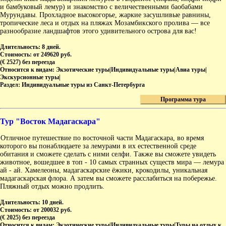
и бамбуковый лемур) и знакомство с величественными баобабами
Мурундавы. Прохладное высокогорье, жаркие засушливые равнины,
тропические леса и отдых на пляжах Мозамбикского пролива — все
разнообразие ландшафтов этого удивительного острова для вас!
Длительность:
8 дней.
Стоимость:
от 249620 руб.
(€ 2527) без переезда
Относится к видам:
Экзотические туры|Индивидуальные туры|Авиа туры|
Экскурсионные туры|
Раздел:
Индивидуальные туры из Санкт-Петербурга
Программа тура
Тур "Восток Мадагаскара"
Отличное путешествие по восточной части Мадагаскара, во время
которого вы понаблюдаете за лемурами в их естественной среде
обитания и сможете сделать с ними селфи. Также вы сможете увидеть
животное, вошедшее в топ - 10 самых странных существ мира — лемура
ай - ай. Хамелеоны, мадагаскарские ёжики, крокодилы, уникальная
мадагаскарская флора. А затем вы сможете расслабиться на побережье.
Пляжный отдых можно продлить.
Длительность:
10 дней.
Стоимость:
от 200032 руб.
(€ 2025) без переезда
Относится к видам:
Экзотические туры|Индивидуальные туры|Туры на отдых к