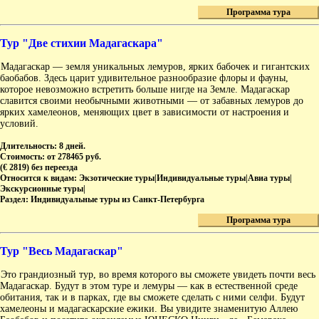
Программа тура
Тур "Две стихии Мадагаскара"
Мадагаскар — земля уникальных лемуров, ярких бабочек и гигантских
баобабов. Здесь царит удивительное разнообразие флоры и фауны,
которое невозможно встретить больше нигде на Земле. Мадагаскар
славится своими необычными животными — от забавных лемуров до
ярких хамелеонов, меняющих цвет в зависимости от настроения и
условий.
Длительность:
8 дней.
Стоимость:
от 278465 руб.
(€ 2819) без переезда
Относится к видам:
Экзотические туры|Индивидуальные туры|Авиа туры|
Экскурсионные туры|
Раздел:
Индивидуальные туры из Санкт-Петербурга
Программа тура
Тур "Весь Мадагаскар"
Это грандиозный тур, во время которого вы сможете увидеть почти весь
Мадагаскар. Будут в этом туре и лемуры — как в естественной среде
обитания, так и в парках, где вы сможете сделать с ними селфи. Будут
хамелеоны и мадагаскарские ежики. Вы увидите знаменитую Аллею