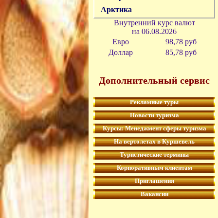
Арктика
Внутренний курс валют
на
06.08.2026
Евро
98,78 руб
Доллар
85,78 р
уб
Дополнительный сервис
Рекламные туры
Новости туризма
Курсы: Менеджмент сферы туризма
На вертолетах в Куршевель
Туристические термины
Корпоративным клиентам
Приглашения
Вакансии