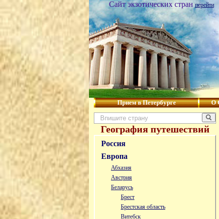
Сайт экзотических стран
перейти
Прием в Петербурге
О 
География путешествий
Россия
Европа
Абхазия
Австрия
Беларусь
Брест
Брестская область
Витебск