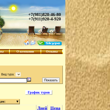
+7(981)820-46-80
+7(911)920-4-920
кты
О компании
Отзывы
Вид тура:
График туров
дам:
▼
Дней
Цена