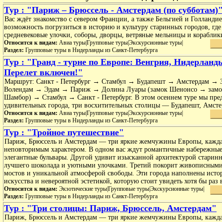
Тур : "Париж – Брюссель - Амстердам (по субботам)
Вас ждёт знакомство с севером Франции, а также Бельгией и Голландие
возможность погрузиться в историю и культуру старинных городов, где
средневековые улочки, соборы, дворцы, ветряные мельницы и кораблик
Относится к видам:
Авиа туры|Групповые туры|Экскурсионные туры|
Раздел:
Групповые туры в Нидерланды из Санкт-Петербурга
Тур : "Гранд - турне по Европе: Венгрия, Нидерланд
Перелет включен!"
Маршрут: Санкт - Петербург → Стамбул → Будапешт → Амстердам → 
Волендам → Эдам → Париж → Долина Луары (замок Шенонсо → замо
Шамбор) → Стамбул → Санкт - Петербург. В этом осеннем туре мы пред
удивительных города, три восхитительных столицы — Будапешт, Амст
Относится к видам:
Авиа туры|Групповые туры|Экскурсионные туры|
Раздел:
Групповые туры в Нидерланды из Санкт-Петербурга
Тур : "Тройное путешествие"
Париж, Брюссель и Амстердам — три яркие жемчужины Европы, кажда
неповторимым характером. В одном вас ждут романтичные набережные
элегантные бульвары. Другой удивит изысканной архитектурой старин
лучшего шоколада и уютными улочками. Третий покорит живописными
мостов и уникальной атмосферой свободы. Эти города наполнены исто
искусства и невероятной эстетикой, которую стоит увидеть хотя бы раз 
Относится к видам:
Экзотические туры|Групповые туры|Экскурсионные туры|
Раздел:
Групповые туры в Нидерланды из Санкт-Петербурга
Тур : "Три столицы: Париж, Брюссель, Амстердам"
Париж, Брюссель и Амстердам — три яркие жемчужины Европы, кажда