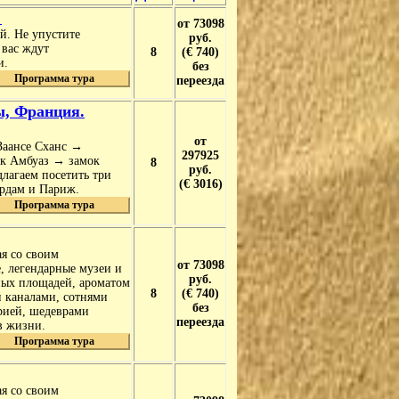
"
от 73098
й. Не упустите
руб.
 вас ждут
8
(€ 740)
и.
без
Программа тура
переезда
ы, Франция.
от
Заансе Сханс →
297925
к Амбуаз → замок
8
руб.
лагаем посетить три
(€ 3016)
ердам и Париж.
Программа тура
я со своим
от 73098
, легендарные музеи и
руб.
ных площадей, ароматом
8
(€ 740)
 каналами, сотнями
без
рией, шедеврами
переезда
в жизни.
Программа тура
я со своим