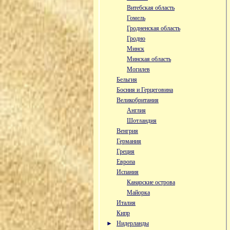
Витебская область
Гомель
Гродненская область
Гродно
Минск
Минская область
Могилев
Бельгия
Босния и Герцеговина
Великобритания
Англия
Шотландия
Венгрия
Германия
Греция
Европа
Испания
Канарские острова
Майорка
Италия
Кипр
►
Нидерланды