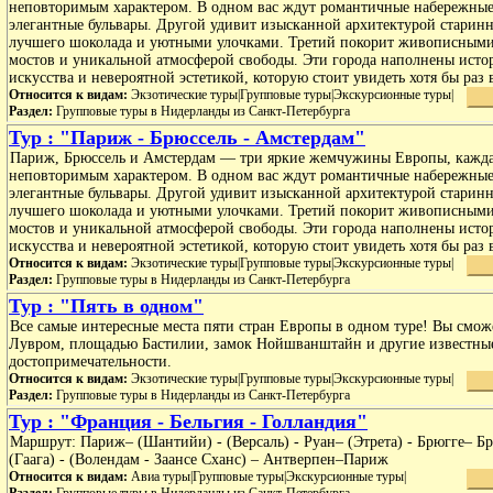
неповторимым характером. В одном вас ждут романтичные набережные
элегантные бульвары. Другой удивит изысканной архитектурой старин
лучшего шоколада и уютными улочками. Третий покорит живописными
мостов и уникальной атмосферой свободы. Эти города наполнены исто
искусства и невероятной эстетикой, которую стоит увидеть хотя бы раз 
Относится к видам:
Экзотические туры|Групповые туры|Экскурсионные туры|
Раздел:
Групповые туры в Нидерланды из Санкт-Петербурга
Тур : "Париж - Брюссель - Амстердам"
Париж, Брюссель и Амстердам — три яркие жемчужины Европы, кажда
неповторимым характером. В одном вас ждут романтичные набережные
элегантные бульвары. Другой удивит изысканной архитектурой старин
лучшего шоколада и уютными улочками. Третий покорит живописными
мостов и уникальной атмосферой свободы. Эти города наполнены исто
искусства и невероятной эстетикой, которую стоит увидеть хотя бы раз 
Относится к видам:
Экзотические туры|Групповые туры|Экскурсионные туры|
Раздел:
Групповые туры в Нидерланды из Санкт-Петербурга
Тур : "Пять в одном"
Все самые интересные места пяти стран Европы в одном туре! Вы смож
Лувром, площадью Бастилии, замок Нойшванштайн и другие известны
достопримечательности.
Относится к видам:
Экзотические туры|Групповые туры|Экскурсионные туры|
Раздел:
Групповые туры в Нидерланды из Санкт-Петербурга
Тур : "Франция - Бельгия - Голландия"
Маршрут: Париж– (Шантийи) - (Версаль) - Руан– (Этрета) - Брюгге– Б
(Гаага) - (Волендам - Заансе Сханс) – Антверпен–Париж
Относится к видам:
Авиа туры|Групповые туры|Экскурсионные туры|