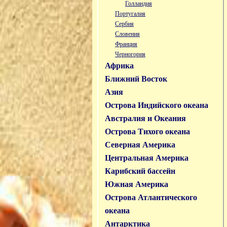
Голландия
Португалия
Сербия
Словения
Франция
Черногория
Африка
Ближний Восток
Азия
Острова Индийского океана
Австралия и Океания
Острова Тихого океана
Северная Америка
Центральная Америка
Карибский бассейн
Южная Америка
Острова Атлантического
океана
Антарктика