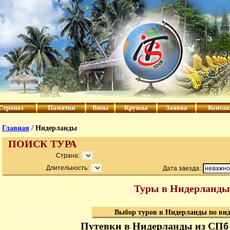
Странах
Памятки
Визы
Круизы
Заявка
Конта
Главная
/
Нидерланды
ПОИСК ТУРА
Страна:
Длительность:
Дата заезда:
Туры в Нидерланды
Выбор туров в Нидерланды по ви
Путевки в Нидерланды из СПб