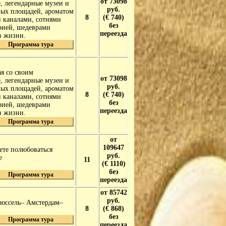
от 73098
, легендарные музеи и
руб.
ных площадей, ароматом
8
(€ 740)
 каналами, сотнями
без
рией, шедеврами
переезда
в жизни.
Программа тура
я со своим
от 73098
, легендарные музеи и
руб.
ных площадей, ароматом
8
(€ 740)
 каналами, сотнями
без
рией, шедеврами
переезда
в жизни.
Программа тура
от
109647
ете полюбоваться
руб.
е
11
(€ 1110)
без
Программа тура
переезда
от 85742
руб.
рюссель– Амстердам–
8
(€ 868)
без
Программа тура
переезда