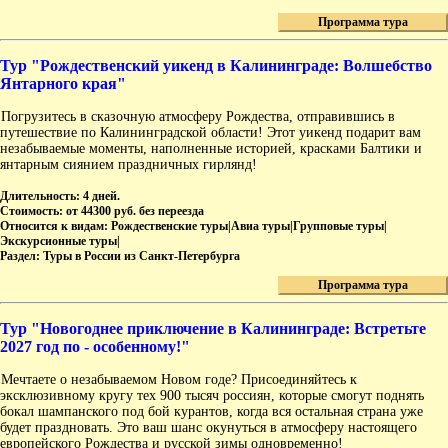
Программа тура
Тур "Рождественский уикенд в Калининграде: Волшебство
Янтарного края"
Погрузитесь в сказочную атмосферу Рождества, отправившись в
путешествие по Калининградской области! Этот уикенд подарит вам
незабываемые моменты, наполненные историей, красками Балтики и
янтарным сиянием праздничных гирлянд!
Длительность:
4 дней.
Стоимость:
от 44300 руб. без переезда
Относится к видам:
Рождественские туры|Авиа туры|Групповые туры|
Экскурсионные туры|
Раздел:
Туры в России из Санкт-Петербурга
Программа тура
Тур "Новогоднее приключение в Калининграде: Встретьте
2027 год по - особенному!"
Мечтаете о незабываемом Новом годе? Присоединяйтесь к
эксклюзивному кругу тех 900 тысяч россиян, которые смогут поднять
бокал шампанского под бой курантов, когда вся остальная страна уже
будет праздновать. Это ваш шанс окунуться в атмосферу настоящего
европейского Рождества и русской зимы одновременно!