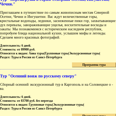
Чечня."
Приглашаем в путешествие по самым живописным местам Северной
Осетии, Чечни и Ингушетии. Вас ждут величественные горы,
кристальные водопады, ледники, заснеженные пики гор, захватывающие
дух перевалы, завораживающие ущелья, восхитительные восходы и
закаты. Мы познакомимся с историческим наследием республик,
попробуем блюда национальной кухни, услышим мифы и легенды.
Сделаем много красивых фотографий.
Длительность:
6 дней.
Стоимость:
от 89900 руб.
Относится к видам:
Авиа туры|Групповые туры|Экскурсионные туры|
Раздел:
Туры в России из Санкт-Петербурга
Программа тура
Тур "Осенний вояж по русскому северу"
Сборный осенний экскурсионный тур в Каргополь и на Соловецкие о -
ва.
Длительность:
6 дней.
Стоимость:
от 83700 руб. без переезда
Относится к видам:
Групповые туры|Экскурсионные туры|
Раздел:
Туры в России из Санкт-Петербурга