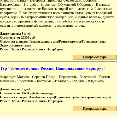
Маршрут: Санкт - Петербург (проспект Обуховской Обороны)
ВалаамСанкт - Петербург (проспект Обуховской Обороны) . В нашем
путешествии вы посетите Валаам, который отличается самобытностью и
колоритом. У вас будет отличная возможность отдохнуть от городской
суеты, оценить гастрономическую концепцию «Родные берега», сделать
множество красивых фотографий, попробовать местную кухню и
ощутить неповторимый колорит путешествия по реке.
Длительность:
3 дней.
Стоимость:
от 29300 руб.
Относится к видам:
Туры выходного дня|Речные круизы|Групповые туры|
Экскурсионные туры|
Раздел:
Туры в России из Санкт-Петербурга
Программа тура
Тур "Золотое кольцо России. Национальный маршрут"
Маршрут: Москва - Сергиев Посад - Переславль - Залесский - Ростов
Великий - Ярославль - Кострома - Иваново - Суздаль - Владимир.
Длительность:
5 дней.
Стоимость:
от 38650 руб. без переезда
Относится к видам:
Автобусные туры|Групповые туры|Экскурсионные туры|
Раздел:
Туры в России из Санкт-Петербурга
Программа тура