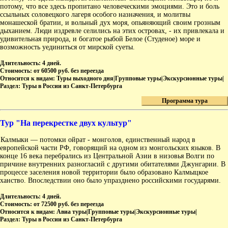
потому, что все здесь пропитано человеческими эмоциями. Это и боль
ссыльных соловецкого лагеря особого назначения, и молитвы
монашеской братии, и вольный дух моря, опьяняющий своим грозным
дыханием. Люди издревле селились на этих островах, - их привлекала и
удивительная природа, и богатое рыбой Белое (Студеное) море и
возможность уединиться от мирской суеты.
Длительность:
4 дней.
Стоимость:
от 60500 руб. без переезда
Относится к видам:
Туры выходного дня|Групповые туры|Экскурсионные туры|
Раздел:
Туры в России из Санкт-Петербурга
Программа тура
Тур "На перекрестке двух культур"
Калмыки — потомки ойрат - монголов, единственный народ в
европейской части РФ, говорящий на одном из монгольских языков. В
конце 16 века перебрались из Центральной Азии в низовья Волги по
причине внутренних разногласий с другими обитателями Джунгарии. В
процессе заселения новой территории было образовано Калмыцкое
ханство. Впоследствии оно было упразднено российскими государями.
Длительность:
4 дней.
Стоимость:
от 72500 руб. без переезда
Относится к видам:
Авиа туры|Групповые туры|Экскурсионные туры|
Раздел:
Туры в России из Санкт-Петербурга