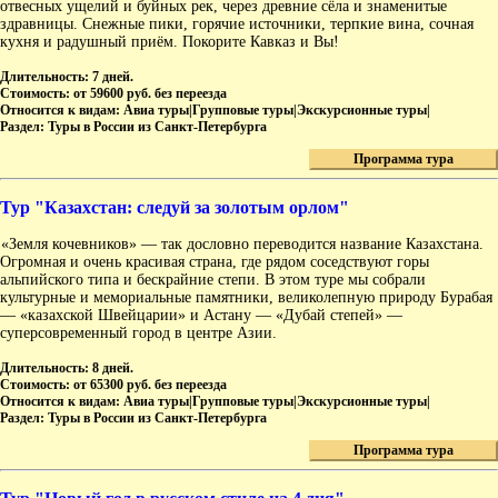
отвесных ущелий и буйных рек, через древние сёла и знаменитые
здравницы. Снежные пики, горячие источники, терпкие вина, сочная
кухня и радушный приём. Покорите Кавказ и Вы!
Длительность:
7 дней.
Стоимость:
от 59600 руб. без переезда
Относится к видам:
Авиа туры|Групповые туры|Экскурсионные туры|
Раздел:
Туры в России из Санкт-Петербурга
Программа тура
Тур "Казахстан: следуй за золотым орлом"
«Земля кочевников» — так дословно переводится название Казахстана.
Огромная и очень красивая страна, где рядом соседствуют горы
альпийского типа и бескрайние степи. В этом туре мы собрали
культурные и мемориальные памятники, великолепную природу Бурабая
— «казахской Швейцарии» и Астану — «Дубай степей» —
суперсовременный город в центре Азии.
Длительность:
8 дней.
Стоимость:
от 65300 руб. без переезда
Относится к видам:
Авиа туры|Групповые туры|Экскурсионные туры|
Раздел:
Туры в России из Санкт-Петербурга
Программа тура