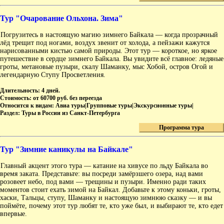
Тур "Очарование Ольхона. Зима"
Погрузитесь в настоящую магию зимнего Байкала — когда прозрачный
лёд трещит под ногами, воздух звенит от холода, а пейзажи кажутся
нарисованными кистью самой природы. Этот тур — короткое, но яркое
путешествие в сердце зимнего Байкала. Вы увидите всё главное: ледяные
гроты, метановые пузыри, скалу Шаманку, мыс Хобой, остров Огой и
легендарную Ступу Просветления.
Длительность:
4 дней.
Стоимость:
от 60700 руб. без переезда
Относится к видам:
Авиа туры|Групповые туры|Экскурсионные туры|
Раздел:
Туры в России из Санкт-Петербурга
Программа тура
Тур "Зимние каникулы на Байкале"
Главный акцент этого тура — катание на хивусе по льду Байкала во
время заката. Представьте: вы посреди замёрзшего озера, над вами
розовеет небо, под вами — трещины и пузыри. Именно ради таких
моментов стоит ехать зимой на Байкал. Добавьте к этому коньки, гроты,
хаски, Тальцы, ступу, Шаманку и настоящую зимнюю сказку — и вы
поймёте, почему этот тур любят те, кто уже был, и выбирают те, кто едет
впервые.