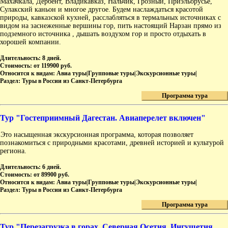
Махачкала, Дербент, Владикавказ, Нальчик, Грозный, Приэльбрусье,
Сулакский каньон и многое другое. Будем наслаждаться красотой
природы, кавказской кухней, расслабляться в термальных источниках с
видом на заснеженные вершины гор, пить настоящий Нарзан прямо из
подземного источника , дышать воздухом гор и просто отдыхать в
хорошей компании.
Длительность:
8 дней.
Стоимость:
от 119900 руб.
Относится к видам:
Авиа туры|Групповые туры|Экскурсионные туры|
Раздел:
Туры в России из Санкт-Петербурга
Программа тура
Тур "Гостеприимный Дагестан. Авиаперелет включен"
Это насыщенная экскурсионная программа, которая позволяет
познакомиться с природными красотами, древней историей и культурой
региона.
Длительность:
6 дней.
Стоимость:
от 89900 руб.
Относится к видам:
Авиа туры|Групповые туры|Экскурсионные туры|
Раздел:
Туры в России из Санкт-Петербурга
Программа тура
Тур "Перезагрузка в горах. Северная Осетия, Ингушетия,