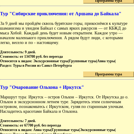
Программа тура
Тур "Сибирские приключения: от Аршана до Байкала"
За 9 дней мы пройдём сквозь бурятские горы, прикоснёмся к культуре
шаманизма и увидим Байкал с самых ярких ракурсов — от КБЖД до
мыса Хобой. Каждый день будет новым открытием. Каждое утро —
началом маленького приключения. А рядом будут люди, с которыми
легко, весело и по - настоящему.
Длительность:
9 дней.
Стоимость:
от 134700 руб. без переезда
Относится к видам:
Экскурсионные туры|Групповые туры|Авиа туры|
Раздел:
Туры в России из Санкт-Петербурга
Программа тура
Тур "Очарование Ольхона + Иркутск"
Маршрут тура: Иркутск – остров Ольхон – Иркутск. От Иркутска до о.
Ольхон в экскурсионном летнем туре. Зарядитесь этим солнечным
островом, познакомьтесь с Иркутском, гуляя по старинным улочкам.
Насладитесь красотами Байкала и Ольхона.
Длительность:
7 дней.
Стоимость:
от 67700 руб. без переезда
Относится к видам:
Авиа туры|Групповые туры|Экскурсионные туры|