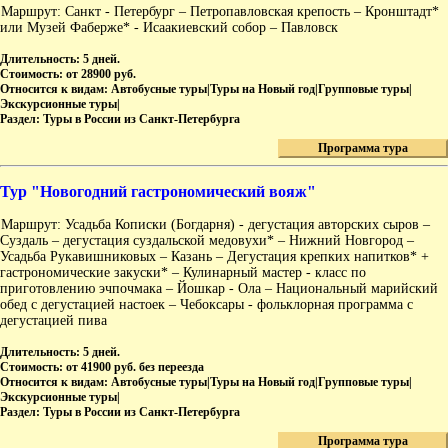
Маршрут: Санкт - Петербург – Петропавловская крепость – Кронштадт*
или Музей Фаберже* - Исаакиевский собор – Павловск
Длительность:
5 дней.
Стоимость:
от 28900 руб.
Относится к видам:
Автобусные туры|Туры на Новый год|Групповые туры|
Экскурсионные туры|
Раздел:
Туры в России из Санкт-Петербурга
Программа тура
Тур "Новогодний гастрономический вояж"
Маршрут: Усадьба Кописки (Богдарня) - дегустация авторских сыров –
Суздаль – дегустация суздальской медовухи* – Нижний Новгород –
Усадьба Рукавишниковых – Казань – Дегустация крепких напитков* +
гастрономические закуски* – Кулинарный мастер - класс по
приготовлению эчпочмака – Йошкар - Ола – Национальный марийский
обед с дегустацией настоек – Чебоксары - фольклорная программа с
дегустацией пива
Длительность:
5 дней.
Стоимость:
от 41900 руб. без переезда
Относится к видам:
Автобусные туры|Туры на Новый год|Групповые туры|
Экскурсионные туры|
Раздел:
Туры в России из Санкт-Петербурга
Программа тура