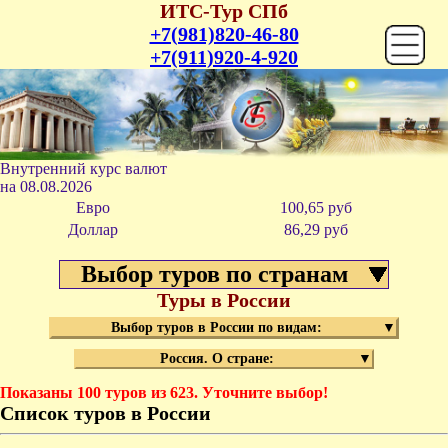
ИТС-Тур СПб
+7(981)820-46-80
+7(911)920-4-920
Внутренний курс валют
на
08.08.2026
Евро
100,65 руб
Доллар
86,29 р
уб
Выбор туров по странам
Туры в России
Выбор туров в России по видам:
▼
Россия. О стране:
▼
Курс
Показаны 100 туров из 623. Уточните выбор!
Перев
Список туров в России