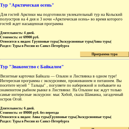
Тур "Арктическая осень"
Для гостей Арктики мы подготовили увлекательный тур на Кольский
полуостров на 4 дня и 3 ночи «Арктическая осень» во время которого
гостей ждет насыщенная программа
Длительность:
4 дней.
Стоимость:
от 69900 руб.
Относится к видам:
Групповые туры|Экскурсионные туры|Авиа туры|
Раздел:
Туры в России из Санкт-Петербурга
Программа тура
Тур "Знакомство с Байкалом"
Визитные карточки Байкала — Ольхон и Листвянка в одном туре!
Интересная программа с экскурсиями, проживанием и питанием. Вы
посетите музей " Тальцы" , погуляете по набережной и побываете на
знаменитом рыбном рынке в Листвянке. На Ольхоне вас ждут только
самые интересные экскурсии: мыс Хобой, скала Шаманка, загадочный
остров Огой.
Длительность:
6 дней.
Стоимость:
от 89000 руб. без переезда
Относится к видам:
Авиа туры|Групповые туры|Экскурсионные туры|
Раздел:
Туры в России из Санкт-Петербурга