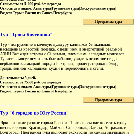
Стоимость:
от 51000 руб. без переезда
Относится к видам:
Авиа туры|Групповые туры|Экскурсионные туры|
Раздел:
Туры в России из Санкт-Петербурга
Программа тура
Тур "Тропа Кочевника"
Тур - погружение в кочевую культуру калмыков Уникальная,
насыщенная красотой поездка, с величием и энергетикой реальной
АЗИИ Вас ждет встреча с Ойратами, племенами западных монголов.
Туристы смогут осмотреть быт чабанов, увидеть огромное стадо
верблюдов калмыцкой породы Бактриан, продегустировать блюда
традиционной калмыцкой кухни и переночевать в степи.
Длительность:
5 дней.
Стоимость:
от 75500 руб. без переезда
Относится к видам:
Авиа туры|Групповые туры|Экскурсионные туры|
Раздел:
Туры в России из Санкт-Петербурга
Программа тура
Тур "6 городов по Югу России"
Яркие и такие разные города России. Приглашаем вас посетить сразу
шесть городов: Краснодар, Майкоп, Ставрополь, Элиста, Астрахань и
Волгоград. Программа тура включает экскурсии по самым значимым и