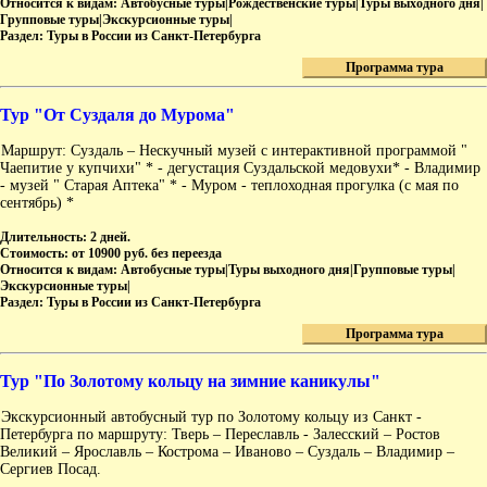
Относится к видам:
Автобусные туры|Рождественские туры|Туры выходного дня|
Групповые туры|Экскурсионные туры|
Раздел:
Туры в России из Санкт-Петербурга
Программа тура
Тур "От Суздаля до Мурома"
Маршрут: Суздаль – Нескучный музей с интерактивной программой "
Чаепитие у купчихи" * - дегустация Суздальской медовухи* - Владимир
- музей " Старая Аптека" * - Муром - теплоходная прогулка (с мая по
сентябрь) *
Длительность:
2 дней.
Стоимость:
от 10900 руб. без переезда
Относится к видам:
Автобусные туры|Туры выходного дня|Групповые туры|
Экскурсионные туры|
Раздел:
Туры в России из Санкт-Петербурга
Программа тура
Тур "По Золотому кольцу на зимние каникулы"
Экскурсионный автобусный тур по Золотому кольцу из Санкт -
Петербурга по маршруту: Тверь – Переславль - Залесский – Ростов
Великий – Ярославль – Кострома – Иваново – Суздаль – Владимир –
Сергиев Посад.