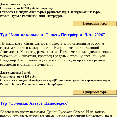
Длительность:
6 дней.
Стоимость:
от 68700 руб. без переезда
Относится к видам:
Авиа туры|Групповые туры|Экскурсионные туры|
Раздел:
Туры в России из Санкт-Петербурга
Программа тура
Тур "Золотое кольцо из Санкт - Петербурга. Лето 2026"
Приглашаем в удивительное путешествие по старинным русским
городам Золотого кольца России! Вы увидите Ростов Великий,
Ярославль и Кострому, романтичный Плёс - место, где вдохновлялись
художники и писатели, красавец Суздаль и столицу древней Руси -
Владимир. Вы сможете окунуться в историю, попробовать разные
вкусности и отдохнуть душой. . .
Длительность:
6 дней.
Стоимость:
от 48400 руб.
Относится к видам:
Автобусные туры|Групповые туры|Экскурсионные туры|
Раздел:
Туры в России из Санкт-Петербурга
Программа тура
Тур "Соловки. Август. Напоследок"
Соловки по праву называют Душой Русского Севера. И не только
потому, что здесь находится знаменитый Соловецкий монастырь, но и