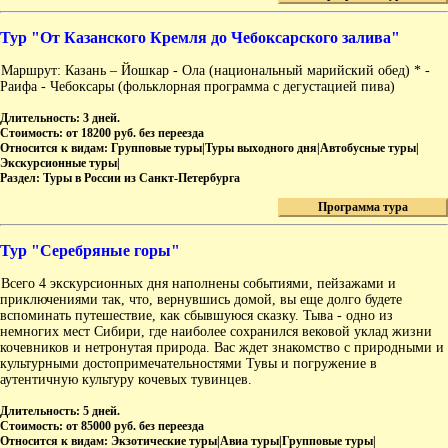
Тур "От Казанского Кремля до Чебоксарского залива"
Маршрут: Казань – Йошкар - Ола (национальный марийский обед) * -
Раифа - Чебоксары (фольклорная программа с дегустацией пива)
Длительность:
3 дней.
Стоимость:
от 18200 руб. без переезда
Относится к видам:
Групповые туры|Туры выходного дня|Автобусные туры|
Экскурсионные туры|
Раздел:
Туры в России из Санкт-Петербурга
Программа тура
Тур "Серебряные горы"
Всего 4 экскурсионных дня наполнены событиями, пейзажами и
приключениями так, что, вернувшись домой, вы еще долго будете
вспоминать путешествие, как сбывшуюся сказку. Тыва - одно из
немногих мест Сибири, где наиболее сохранился вековой уклад жизни
кочевников и нетронутая природа. Вас ждет знакомство с природными и
культурными достопримечательностями Тувы и погружение в
аутентичную культуру кочевых тувинцев.
Длительность:
5 дней.
Стоимость:
от 85000 руб. без переезда
Относится к видам:
Экзотические туры|Авиа туры|Групповые туры|