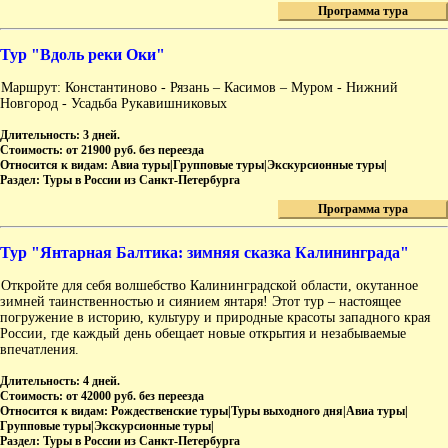
Программа тура
Тур "Вдоль реки Оки"
Маршрут: Константиново - Рязань – Касимов – Муром - Нижний
Новгород - Усадьба Рукавишниковых
Длительность:
3 дней.
Стоимость:
от 21900 руб. без переезда
Относится к видам:
Авиа туры|Групповые туры|Экскурсионные туры|
Раздел:
Туры в России из Санкт-Петербурга
Программа тура
Тур "Янтарная Балтика: зимняя сказка Калининграда"
Откройте для себя волшебство Калининградской области, окутанное
зимней таинственностью и сиянием янтаря! Этот тур – настоящее
погружение в историю, культуру и природные красоты западного края
России, где каждый день обещает новые открытия и незабываемые
впечатления.
Длительность:
4 дней.
Стоимость:
от 42000 руб. без переезда
Относится к видам:
Рождественские туры|Туры выходного дня|Авиа туры|
Групповые туры|Экскурсионные туры|
Раздел:
Туры в России из Санкт-Петербурга