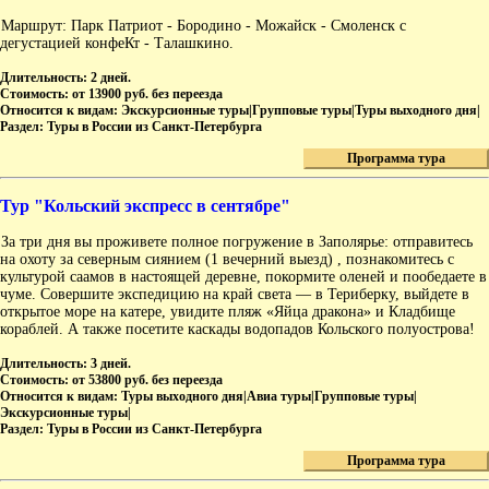
Маршрут: Парк Патриот - Бородино - Можайск - Смоленск с
дегустацией конфеКт - Талашкино.
Длительность:
2 дней.
Стоимость:
от 13900 руб. без переезда
Относится к видам:
Экскурсионные туры|Групповые туры|Туры выходного дня|
Раздел:
Туры в России из Санкт-Петербурга
Программа тура
Тур "Кольский экспресс в сентябре"
За три дня вы проживете полное погружение в Заполярье: отправитесь
на охоту за северным сиянием (1 вечерний выезд) , познакомитесь с
культурой саамов в настоящей деревне, покормите оленей и пообедаете в
чуме. Совершите экспедицию на край света — в Териберку, выйдете в
открытое море на катере, увидите пляж «Яйца дракона» и Кладбище
кораблей. А также посетите каскады водопадов Кольского полуострова!
Длительность:
3 дней.
Стоимость:
от 53800 руб. без переезда
Относится к видам:
Туры выходного дня|Авиа туры|Групповые туры|
Экскурсионные туры|
Раздел:
Туры в России из Санкт-Петербурга
Программа тура