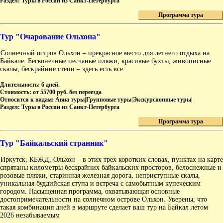
Раздел:
Туры в России из Санкт-Петербурга
Программа тура
Тур "Очарование Ольхона"
Солнечный остров Ольхон – прекрасное место для летнего отдыха на
Байкале. Бесконечные песчаные пляжи, красивые бухты, живописные
скалы, бескрайние степи – здесь есть все.
Длительность:
6 дней.
Стоимость:
от 55700 руб. без переезда
Относится к видам:
Авиа туры|Групповые туры|Экскурсионные туры|
Раздел:
Туры в России из Санкт-Петербурга
Программа тура
Тур "Байкальский странник"
Иркутск, КБЖД, Ольхон – в этих трех коротких словах, пунктах на карте
спрятаны километры бескрайних байкальских просторов, белоснежные и
розовые пляжи, старинная железная дорога, неприступные скалы,
уникальная буддийская ступа и встреча с самобытным купеческим
городом. Насыщенная программа, охватывающая основные
достопримечательности на солнечном острове Ольхон. Уверены, что
такая комбинация дней в маршруте сделает ваш тур на Байкал летом
2026 незабываемым