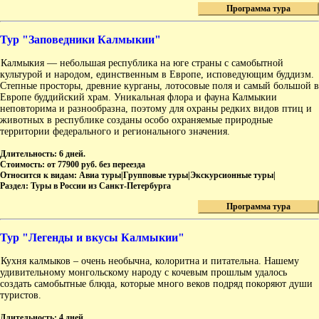
Программа тура
Тур "Заповедники Калмыкии"
Калмыкия — небольшая республика на юге страны с самобытной
культурой и народом, единственным в Европе, исповедующим буддизм.
Степные просторы, древние курганы, лотосовые поля и самый большой в
Европе буддийский храм. Уникальная флора и фауна Калмыкии
неповторима и разнообразна, поэтому для охраны редких видов птиц и
животных в республике созданы особо охраняемые природные
территории федерального и регионального значения.
Длительность:
6 дней.
Стоимость:
от 77900 руб. без переезда
Относится к видам:
Авиа туры|Групповые туры|Экскурсионные туры|
Раздел:
Туры в России из Санкт-Петербурга
Программа тура
Тур "Легенды и вкусы Калмыкии"
Кухня калмыков – очень необычна, колоритна и питательна. Нашему
удивительному монгольскому народу с кочевым прошлым удалось
создать самобытные блюда, которые много веков подряд покоряют души
туристов.
Длительность:
4 дней.