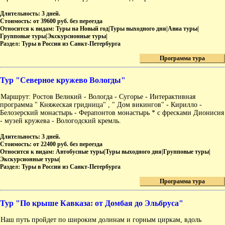
Длительность:
3 дней.
Стоимость:
от 39600 руб. без переезда
Относится к видам:
Туры на Новый год|Туры выходного дня|Авиа туры|
Групповые туры|Экскурсионные туры|
Раздел:
Туры в России из Санкт-Петербурга
Программа тура
Тур "Северное кружево Вологды"
Маршрут: Ростов Великий - Вологда - Сугорье - Интерактивная
программа " Княжеская гридница" , " Дом викингов" - Кирилло -
Белозерский монастырь - Ферапонтов монастырь * с фресками Дионисия
- музей кружева - Вологодский кремль.
Длительность:
3 дней.
Стоимость:
от 22400 руб. без переезда
Относится к видам:
Автобусные туры|Туры выходного дня|Групповые туры|
Экскурсионные туры|
Раздел:
Туры в России из Санкт-Петербурга
Программа тура
Тур "По крыше Кавказа: от Домбая до Эльбруса"
Наш путь пройдет по широким долинам и горным циркам, вдоль