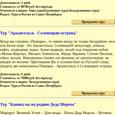
Длительность:
5 дней.
Стоимость:
от 80700 руб. без переезда
Относится к видам:
Авиа туры|Групповые туры|Экскурсионные туры|
Раздел:
Туры в России из Санкт-Петербурга
Программа тура
Тур "Архангельск - Соловецкие острова"
Когда мы говорим «Поморье», то имеем ввиду не только бескрайние леса
или Белое море. Это Архангельск, Соловецкий монастырь, алмазы,
нефть, подводные лодки, белые медведи, музей под открытым небом
«Малые Корелы», Михаил Ломоносов, Фёдор Абрамов, Степан Писахов,
сёмга, козули. Невозможно понять эти явления, не прочувствовав, не
увидев их воочию. Приглашаем Вас в путешествие на Русский Север,
увидеть две жемчужины Поморья – Архангельск и Соловецкие острова.
Длительность:
6 дней.
Стоимость:
от 79000 руб. без переезда
Относится к видам:
Экскурсионные туры|
Раздел:
Туры в России из Санкт-Петербурга
Программа тура
Тур "Каникулы на родине Деда Мороза"
Маршрут: Великий Устюг – Дом моды – Почта Деда Мороза – Вотчина