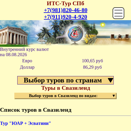
ИТС-Тур СПб
+7(981)820-46-80
+7(911)920-4-920
Внутренний курс валют
на
08.08.2026
Евро
100,65 руб
Доллар
86,29 р
уб
Выбор туров по странам
Туры в Свазиленд
Выбор туров в Свазиленд по видам:
▼
Список туров в Свазиленд
Курс
Перев
Тур "ЮАР + Эсватини"