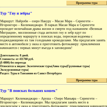
Программа тура
Тур "Гну и зебры"
Маршрут: Найроби – озеро Накуру – Масаи Мара – Серенгети –
Нгоронгоро – Килиманджаро. В парках Масаи Мара и Серенгети
проходит величайшая драма жизни и смерти под названием «Великая
Миграция», миллионные стада антилоп гну и зебр идут по
определенному маршруту в поисках воды, пересекая водоемы с
поджидающими их там голодными крокодилами. Мы предлагаем занять
место в автомобиле у окна и приготовить фотокамеру: приключения
начинаются с первых минут въезда в заповедник!
Длительность:
8 дней.
Стоимость:
от 411768 руб.
($ 4800) без переезда
Относится к видам:
Экзотические туры|Авиа туры|Групповые туры|
Экскурсионные туры|
Раздел:
Туры в Танзанию из Санкт-Петербурга
Программа тура
Тур "В поисках больших кошек"
Маршрут: Килиманджаро – Аруша – Озеро Маньяра – Серенгети –
Нгоронгоро – Килиманджаро. Мы предлагаем занять место в
лендкрузере у окна и приготовить фотокамеру: приключения начинаются