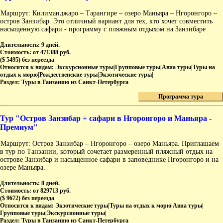
Маршрут: Килиманджаро – Тарангире – озеро Маньяра – Нгоронгоро –
остров Занзибар. Это отличный вариант для тех, кто хочет совместить
насыщенную сафари - программу с пляжным отдыхом на Занзибаре
Длительность:
9 дней.
Стоимость:
от 471388 руб.
($ 5495) без переезда
Относится к видам:
Экскурсионные туры|Групповые туры|Авиа туры|Туры на
отдых к морю|Рождественские туры|Экзотические туры|
Раздел:
Туры в Танзанию из Санкт-Петербурга
Программа тура
Тур "Остров Занзибар + сафари в Нгоронгоро и Маньяра -
Премиум"
Маршрут: Остров Занзибар – Нгоронгоро – озеро Маньяра. Приглашаем
в тур по Танзании, который сочетает размеренный пляжный отдых на
острове Занзибар и насыщенное сафари в заповеднике Нгоронгоро и на
озере Маньяра.
Длительность:
8 дней.
Стоимость:
от 829713 руб.
($ 9672) без переезда
Относится к видам:
Экзотические туры|Туры на отдых к морю|Авиа туры|
Групповые туры|Экскурсионные туры|
Раздел:
Туры в Танзанию из Санкт-Петербурга