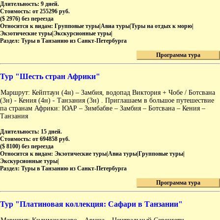
Длительность:
9 дней.
Стоимость:
от 255296 руб.
($ 2976) без переезда
Относится к видам:
Групповые туры|Авиа туры|Туры на отдых к морю|
Экзотические туры|Экскурсионные туры|
Раздел:
Туры в Танзанию из Санкт-Петербурга
Программа тура
Тур "Шесть стран Африки"
Маршрут: Кейптаун (4н) – Замбия, водопад Виктория + Чобе / Ботсвана
(3н) - Кения (4н) - Танзания (3н) . Приглашаем в большое путешествие
па странам Африки: ЮАР – Зимбабве – Замбия – Ботсвана – Кения –
Танзания
Длительность:
15 дней.
Стоимость:
от 694858 руб.
($ 8100) без переезда
Относится к видам:
Экзотические туры|Авиа туры|Групповые туры|
Экскурсионные туры|
Раздел:
Туры в Танзанию из Санкт-Петербурга
Программа тура
Тур "Платиновая коллекция: Сафари в Танзании"