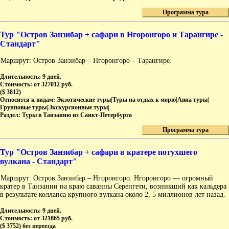
Программа тура
Тур "Остров Занзибар + сафари в Нгоронгоро и Тарангире -
Стандарт"
Маршрут: Остров Занзибар – Нгоронгоро – Тарангире.
Длительность:
9 дней.
Стоимость:
от 327012 руб.
($ 3812)
Относится к видам:
Экзотические туры|Туры на отдых к морю|Авиа туры|
Групповые туры|Экскурсионные туры|
Раздел:
Туры в Танзанию из Санкт-Петербурга
Программа тура
Тур "Остров Занзибар + сафари в кратере потухшего
вулкана - Стандарт"
Маршрут: Остров Занзибар – Нгоронгоро. Нгоронгоро — огромный
кратер в Танзании на краю саванны Серенгети, возникший как кальдера
в результате коллапса крупного вулкана около 2, 5 миллионов лет назад.
Длительность:
9 дней.
Стоимость:
от 321865 руб.
($ 3752) без переезда