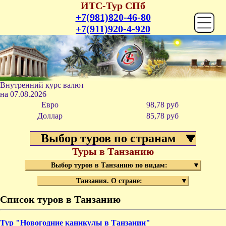
ИТС-Тур СПб
+7(981)820-46-80
+7(911)920-4-920
Внутренний курс валют
на
07.08.2026
Евро
98,78 руб
Доллар
85,78 р
уб
Выбор туров по странам
Туры в Танзанию
Выбор туров в Танзанию по видам:
▼
Танзания. О стране:
▼
Курс
Список туров в Танзанию
Перев
Тур "Новогодние каникулы в Танзании"