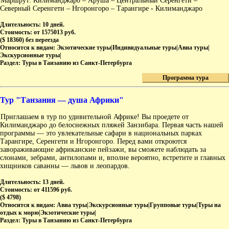
Маршрут: Килиманджаро – Аруша – Центральный Серенгети –
Северный Серенгети – Нгоронгоро – Тарангире - Килиманджаро
Длительность:
10 дней.
Стоимость:
от 1575013 руб.
($ 18360) без переезда
Относится к видам:
Экзотические туры|Индивидуальные туры|Авиа туры|
Экскурсионные туры|
Раздел:
Туры в Танзанию из Санкт-Петербурга
Программа тура
Тур "Танзания — душа Африки"
Приглашаем в тур по удивительной Африке! Вы проедете от
Килиманджаро до белоснежных пляжей Занзибара. Первая часть нашей
программы — это увлекательные сафари в национальных парках
Тарангире, Серенгети и Нгоронгоро. Перед вами откроются
завораживающие африканские пейзажи, вы сможете наблюдать за
слонами, зебрами, антилопами и, вполне вероятно, встретите и главных
хищников саванны — львов и леопардов.
Длительность:
13 дней.
Стоимость:
от 411596 руб.
($ 4798)
Относится к видам:
Авиа туры|Экскурсионные туры|Групповые туры|Туры на
отдых к морю|Экзотические туры|
Раздел:
Туры в Танзанию из Санкт-Петербурга